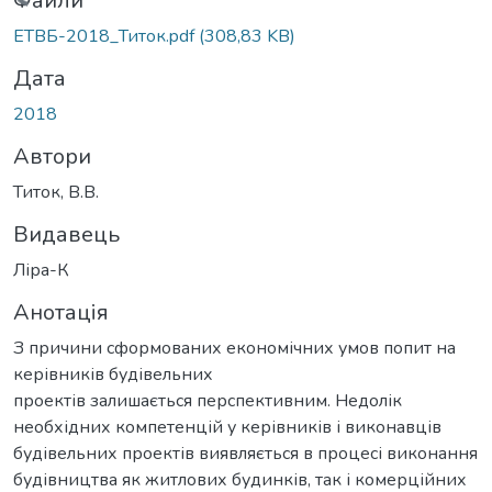
ажиться...
Файли
ЕТВБ-2018_Титок.pdf
(308,83 KB)
Дата
2018
Автори
Титок, В.В.
Видавець
Ліра-К
Анотація
З причини сформованих економічних умов попит на
керівників будівельних
проектів залишається перспективним. Недолік
необхідних компетенцій у керівників і виконавців
будівельних проектів виявляється в процесі виконання
будівництва як житлових будинків, так і комерційних