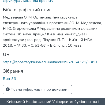
структура
,
команда проекту
Бібліографічний опис
Медведєва О. М. Організаційна структура
електронного управління проектами / О. М. Медведєва,
Н. Ю. Єгорченкова // Управління розвитком складних
систем : зб. наук. праць / Київ. нац. ун-т буд-ва і
архітектури ; гол. ред. Лізунов П. П. – Київ : КНУБА,
2018. – № 33. – С. 51-56. - Бібліогр. : 10 назв.
URI
https://repositary.knuba.edu.ua/handle/987654321/3380
Зібрання
Вип. 33
Повна інформація про документ
Київський Національний Університет будівництва і