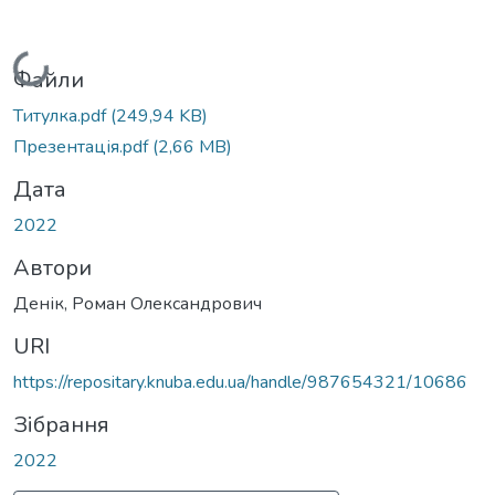
Вантажиться...
Файли
Титулка.pdf
(249,94 KB)
Презентація.pdf
(2,66 MB)
Дата
2022
Автори
Денік, Роман Олександрович
URI
https://repositary.knuba.edu.ua/handle/987654321/10686
Зібрання
2022