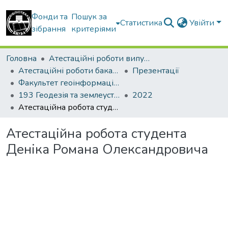
Фонди та
Пошук за
Статистика
Увійти
зібрання
критеріями
Головна
Атестаційні роботи випускників
Атестаційні роботи бакалаврів
Презентації
Факультет геоінформаційних систем та управління територіями
193 Геодезія та землеустрій. Геодезія
2022
Атестаційна робота студента Деніка Романа Олександровича
Атестаційна робота студента
Деніка Романа Олександровича