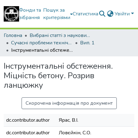
Фонди та
Пошук за
Статистика
Увійти
зібрання
критеріями
Головна
Вибрані статті з наукових збірників КНУБА
Сучасні проблеми технічного регулювання у будівництві
Вип. 1
Інструментальні обстеження. Міцність бетону. Розрив ланцюжку
Інструментальні обстеження.
Міцність бетону. Розрив
ланцюжку
Скорочена інформація про документ
dc.contributor.author
Ярас, В.І.
dc.contributor.author
Ловєйкін, С.О.