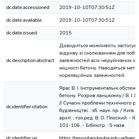
dc.date.accessioned
2019-10-10T07:30:51Z
dc.date.available
2019-10-10T07:30:51Z
dc.date.issued
2015
Доводиться можливість застосув
відриву зі сколюванням для поб
dc.description.abstract
залежностей всіх неруйнівних м
міцності бетону. Наводяться мет
кореляційних залежностей.
Ярас В. І. Інструментальні обстеж
бетону. Розрив ланцюжку / В. І. Яр
// Сучасні проблеми технічного р
dc.identifier.citation
будівництві. : зб. наук. пр. / Київ. 
архіт. ; гол.ред. В. О. Плоский. - Ки
101-106. - Бібліогр. : 5 назв
dc.identifier.uri
https://repositary.knuba.edu.ua/h