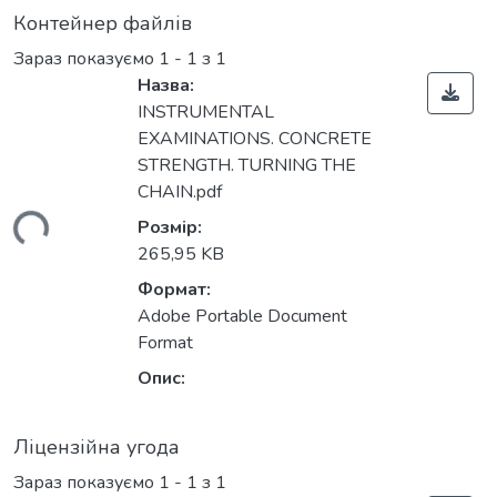
Контейнер файлів
Зараз показуємо
1 - 1 з 1
Назва:
INSTRUMENTAL
EXAMINATIONS. CONCRETE
STRENGTH. TURNING THE
CHAIN.pdf
житься...
Розмір:
265,95 KB
Формат:
Adobe Portable Document
Format
Опис:
Ліцензійна угода
Зараз показуємо
1 - 1 з 1