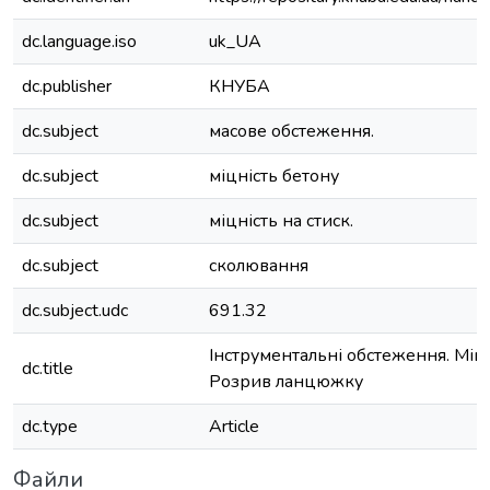
dc.language.iso
uk_UA
dc.publisher
КНУБА
dc.subject
масове обстеження.
dc.subject
міцність бетону
dc.subject
міцність на стиск.
dc.subject
сколювання
dc.subject.udc
691.32
Інструментальні обстеження. Міцн
dc.title
Розрив ланцюжку
dc.type
Article
Файли