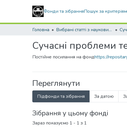
Фонди та зібрання
Пошук за критерія
Головна
Вибрані статті з наукових збірників КНУБА
Сучасні проблеми т
Постійне посилання на фонд
https://reposit
Переглянути
Підфонди та зібрання
За датою
З
Зібрання у цьому фонді
Зараз показуємо
1 - 1 з 1