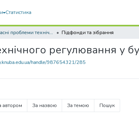
ми
Статистика
Сучасні проблеми технічного регулювання у будівництві
Підфонди та зібрання
ехнічного регулювання у бу
ary.knuba.edu.ua/handle/987654321/285
а автором
За назвою
За темою
Пошук