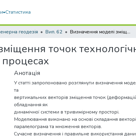
ми
Статистика
енерна геодезія
Вип. 62
Визначення моделі зміщення точок технологічного обладнання при деформаційних процесах
зміщення точок технологі
 процесах
Анотація
У статті запропоновано розглянути визначення моде
та
вертикальних векторів зміщення точок (деформаці
обладнання як
динамічної системи в тривимірному просторі.
Моделювання виконано на основі складання векторі
паралелограма та множення векторів.
Сучасне визначення і правильне використання дани