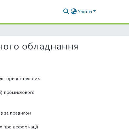
Увійти
чного обладнання
лі горизонтальних
й) промислового
в за правилом
х про деформації