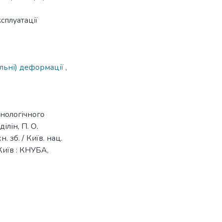
сплуатації
кальні) деформації
,
хнологічного
лін, П. О.
. зб. / Київ. нац.
 Київ : КНУБА,