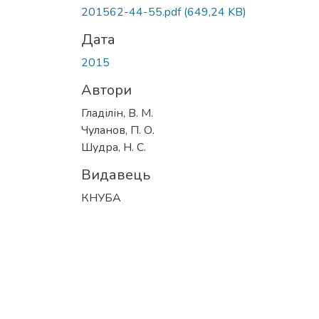
Вантажиться...
201562-44-55.pdf
(649,24 KB)
Дата
2015
Автори
Гладілін, В. М.
Чуланов, П. О.
Шудра, Н. С.
Видавець
КНУБА