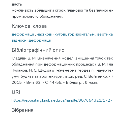
дасть
можливість збільшити строк планової та безпечної ек
промислового обладнання.
Ключові слова
деформації
,
часткові (кутові, горизонтальні, верти
відносні деформації
Бібліографічний опис
Гладілін В. М. Визначення моделі зміщення точок те
обладнання при деформаційних процесах / В. М. Гладі
Чуланов, Н. С. Шудра // Інженерна геодезія : наук.-техн
ун-т буд-ва та архітектури ; відп. ред. С. Войтенко. -
2015. - Вип. 62. - С. 44-55. - Бібліогр. : 8 назв.
URI
https://repositary.knuba.edu.ua/handle/987654321/1727
Зібрання