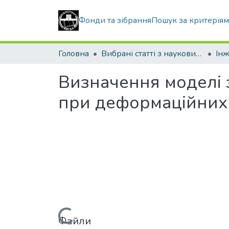
Фонди та зібрання
Пошук за критерія
Головна
Вибрані статті з наукових збірників КНУБА
Інж
Визначення моделі 
при деформаційних
Файли