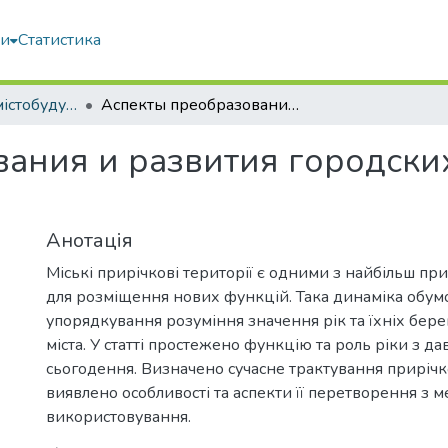
ми
Статистика
Архітектура та містобудування
Аспекты преобразования и развития городских приречных территорий
вания и развития городск
Анотація
Міські прирічкові території є одними з найбільш пр
для розміщення нових функцій. Така динаміка обум
упорядкування розуміння значення рік та їхніх берег
міста. У статті простежено функцію та роль ріки з дав
сьогодення. Визначено сучасне трактування прирічко
виявлено особливості та аспекти її перетворення з 
використовування.