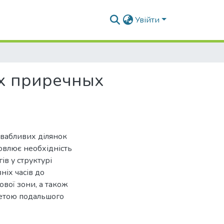
Увійти
их приречных
ивабливих ділянок
овлює необхідність
ів у структурі
ніх часів до
вої зони, а також
метою подальшого