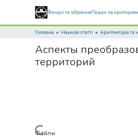
Фонди та зібрання
Пошук за критерія
Головна
Наукові статті
Аспекты преобразо
территорий
Файли