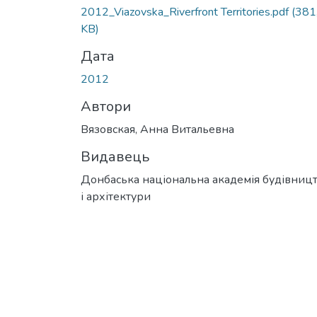
Вантажиться...
2012_Viazovska_Riverfront Territories.pdf
(381
KB)
Дата
2012
Автори
Вязовская, Анна Витальевна
Видавець
Донбаська національна академія будівниц
і архітектури