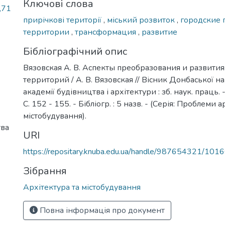
Ключові слова
,71
прирічкові території
,
міський розвиток
,
городские
территории
,
трансформация
,
развитие
Бібліографічний опис
Вязовская А. В. Аспекты преобразования и развити
территорий / А. В. Вязовская // Вісник Донбаської н
академії будівництва і архітектури : зб. наук. праць. -
С. 152 - 155. - Бібліогр. : 5 назв. - (Серія: Проблеми а
містобудування).
тва
URI
https://repositary.knuba.edu.ua/handle/987654321/101
Зібрання
Архітектура та містобудування
Повна інформація про документ