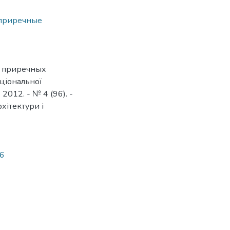
 приречные
я приречных
аціональної
 2012. - № 4 (96). -
рхітектури і
66