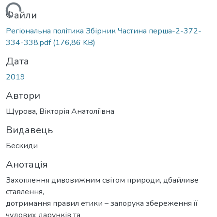
житься...
Файли
Регіональна політика Збірник Частина перша-2-372-
334-338.pdf
(176,86 KB)
Дата
2019
Автори
Щурова, Вікторія Анатоліївна
Видавець
Бескиди
Анотація
Захоплення дивовижним світом природи, дбайливе
ставлення,
дотримання правил етики – запорука збереження її
чудових дарунків та