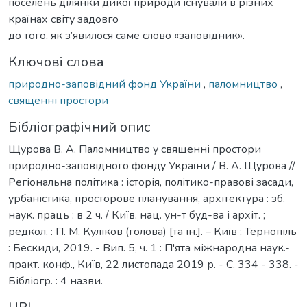
поселень ділянки дикої природи існували в різних
країнах світу задовго
до того, як з’явилося саме слово «заповідник».
Ключові слова
природно-заповідний фонд України
,
паломництво
,
священні простори
Бібліографічний опис
Щурова В. А. Паломництво у священні простори
природно-заповідного фонду України / В. А. Щурова //
Регіональна політика : історія, політико-правові засади,
урбаністика, просторове планування, архітектура : зб.
наук. праць : в 2 ч. / Київ. нац. ун-т буд-ва і архіт. ;
редкол. : П. М. Куліков (голова) [та ін.]. – Київ ; Тернопіль
: Бескиди, 2019. - Вип. 5, ч. 1 : П'ята міжнародна наук.-
практ. конф., Київ, 22 листопада 2019 р. - С. 334 - 338. -
Бібліогр. : 4 назви.