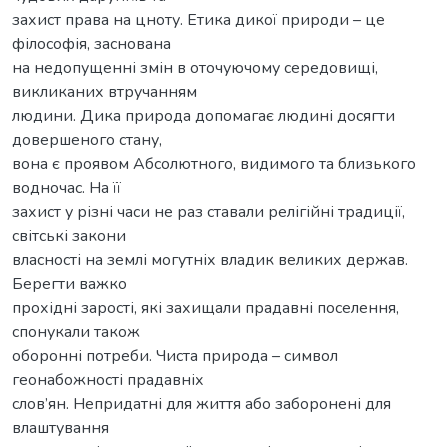
захист права на цноту. Етика дикої природи – це
філософія, заснована
на недопущенні змін в оточуючому середовищі,
викликаних втручанням
людини. Дика природа допомагає людині досягти
довершеного стану,
вона є проявом Абсолютного, видимого та близького
водночас. На її
захист у різні часи не раз ставали релігійні традиції,
світські закони
власності на землі могутніх владик великих держав.
Берегти важко
прохідні зарості, які захищали прадавні поселення,
спонукали також
оборонні потреби. Чиста природа – символ
геонабожності прадавніх
слов’ян. Непридатні для життя або заборонені для
влаштування