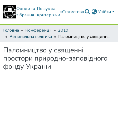
Фонди та
Пошук за
Статистика
Увійти
зібрання
критеріями
Головна
Конференції
2019
Регіональна політика
Паломництво у священні простори природно-заповідного фонду України
Паломництво у священні
простори природно-заповідного
фонду України