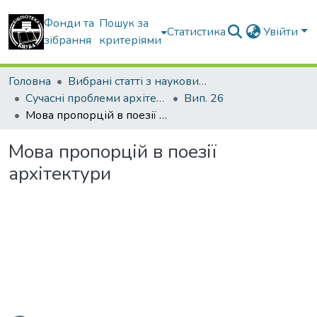
Фонди та
Пошук за
Статистика
Увійти
зібрання
критеріями
Головна
Вибрані статті з наукових збірників КНУБА
Сучасні проблеми архітектури та містобудування
Вип. 26
Мова пропорцій в поезії архітектури
Мова пропорцій в поезії
архітектури