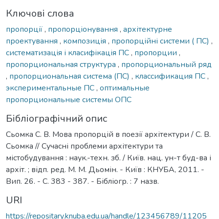
Ключові слова
пропорції
,
пропорціонування
,
архітектурне
проектування
,
композиція
,
пропорційні системи ( ПС)
,
систематизація і класифікація ПС
,
пропорции
,
пропорциональная структура
,
пропорциональный ряд
,
пропорциональная система (ПС)
,
классификация ПС
,
экспериментальные ПС
,
оптимальные
пропорциональные системы ОПС
Бібліографічний опис
Сьомка С. В. Мова пропорцій в поезії архітектури / С. В.
Сьомка // Сучасні проблеми архітектури та
містобудування : наук.-техн. зб. / Київ. нац. ун-т буд-ва і
архіт. ; відп. ред. М. М. Дьомін. - Київ : КНУБА, 2011. -
Вип. 26. - С. 383 - 387. - Бібліогр. : 7 назв.
URI
https://repositary.knuba.edu.ua/handle/123456789/11205