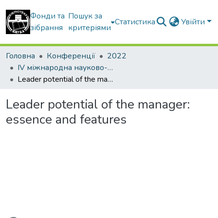
Фонди та
Пошук за
Статистика
Увійти
зібрання
критеріями
Головна
Конференції
2022
IV міжнародна науково-практична конференція “Економіко-управлінські та інформаційно-аналітичні новації в будівництві”
Leader potential of the manager: essence and features
Leader potential of the manager:
essence and features