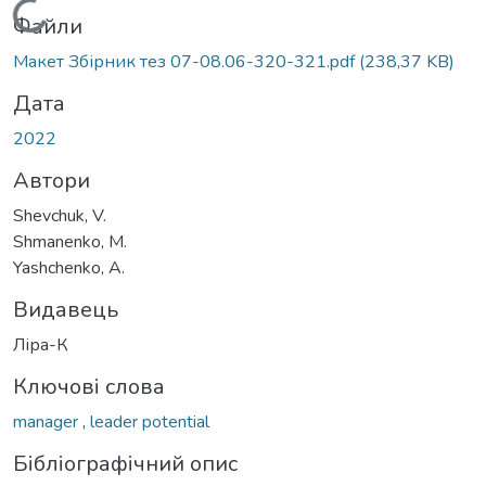
Вантажиться...
Файли
Макет Збірник тез 07-08.06-320-321.pdf
(238,37 KB)
Дата
2022
Автори
Shevchuk, V.
Shmanenko, M.
Yashchenko, A.
Видавець
Ліра-К
Ключові слова
manager
,
leader potential
Бібліографічний опис