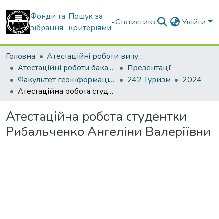
Фонди та
Пошук за
Статистика
Увійти
зібрання
критеріями
Головна
Атестаційні роботи випускників
Атестаційні роботи бакалаврів
Презентації
Факультет геоінформаційних систем та управління територіями
242 Туризм
2024
Атестаційна робота студентки Рибальченко Ангеліни Валеріївни
Атестаційна робота студентки
Рибальченко Ангеліни Валеріївни