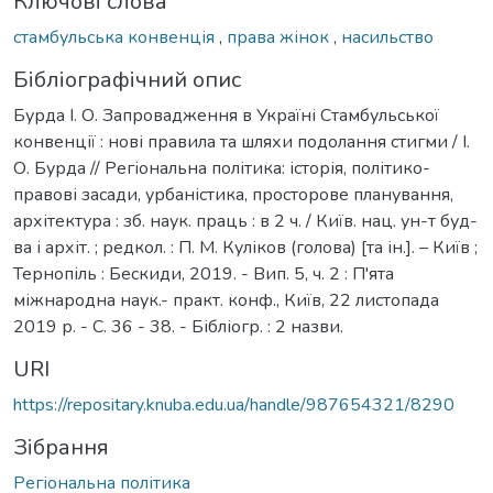
Ключові слова
стамбульська конвенція
,
права жінок
,
насильство
Бібліографічний опис
Бурда І. О. Запровадження в Україні Стамбульської
конвенції : нові правила та шляхи подолання стигми / І.
О. Бурда // Регіональна політика: історія, політико-
правові засади, урбаністика, просторове планування,
архітектура : зб. наук. праць : в 2 ч. / Київ. нац. ун-т буд-
ва і архіт. ; редкол. : П. М. Куліков (голова) [та ін.]. – Київ ;
Тернопіль : Бескиди, 2019. - Вип. 5, ч. 2 : П'ята
міжнародна наук.- практ. конф., Київ, 22 листопада
2019 р. - С. 36 - 38. - Бібліогр. : 2 назви.
URI
https://repositary.knuba.edu.ua/handle/987654321/8290
Зібрання
Регіональна політика