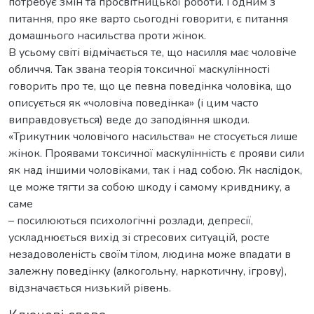
потребує змін та просвітницької роботи. І одним з
питання, про яке варто сьогодні говорити, є питання
домашнього насильства проти жінок.
В усьому світі відмічається те, що насилля має чоловіче
обличчя. Так звана теорія токсичної маскулінності
говорить про те, що це певна поведінка чоловіка, що
описується як «чоловіча поведінка» (і цим часто
виправдовується) веде до заподіяння шкоди.
«Трикутник чоловічого насильства» не стосується лише
жінок. Проявами токсичної маскулінність є прояви сили
як над іншими чоловіками, так і над собою. Як наслідок,
це може тягти за собою шкоду і самому кривднику, а
саме
– посилюються психологічні розлади, депресії,
ускладнюється вихід зі стресових ситуацій, росте
незадоволеність своїм тілом, людина може впадати в
залежну поведінку (алкогольну, наркотичну, ігрову),
відзначається низький рівень.