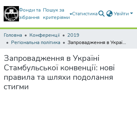
Фонди та
Пошук за
Статистика
Увійти
зібрання
критеріями
Головна
Конференції
2019
Регіональна політика
Запровадження в Україні Стамбульської конвенції: нові правила та шляхи подолання стигми
Запровадження в Україні
Стамбульської конвенції: нові
правила та шляхи подолання
стигми