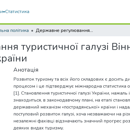
ми
Статистика
льна політика
Державне регулювання туристичної галузі Вінничини в контексті розвитку туризму України
ня туристичної галузі Вінн
країни
Анотація
Розвиток туризму та всіх його складових є досить 
процесом і це підтверджує міжнародна статистика о
[1]. Становлення туристичної галузі України, нажаль і
знаходиться, в законодавчому плані, на етапі станов
державний механізм «пострадянської» країни і нада
поступовий розвиток галузі, хоча незважаючи на різ
незалежні фахівці відзначають значний прогрес роз
деяких видах туризму.