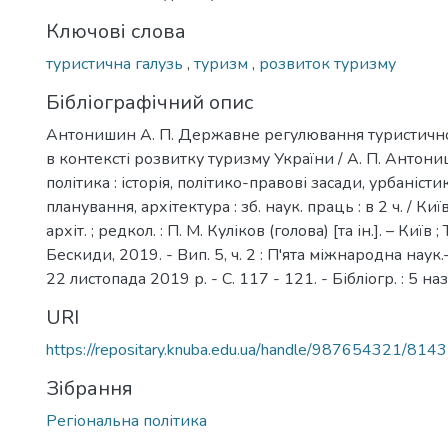
Ключові слова
туристична галузь
,
туризм
,
розвиток туризму
Бібліографічний опис
Антонишин А. П. Державне регулювання туристично
в контексті розвитку туризму України / А. П. Антони
політика : історія, політико-правові засади, урбаніст
планування, архітектура : зб. наук. праць : в 2 ч. / Київ
архіт. ; редкол. : П. М. Куліков (голова) [та ін.]. – Київ ;
Бескиди, 2019. - Вип. 5, ч. 2 : П'ята міжнародна наук.-
22 листопада 2019 р. - С. 117 - 121. - Бібліогр. : 5 наз
URI
https://repositary.knuba.edu.ua/handle/987654321/8143
Зібрання
Регіональна політика