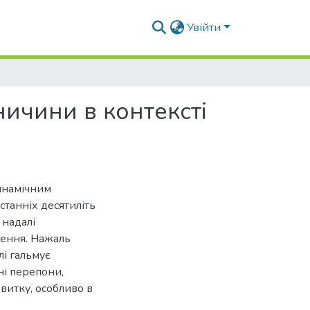
Увійти
ичини в контексті
динамічним
станніх десятиліть
 надалі
лення. Нажаль
лі гальмує
ні перепони,
витку, особливо в