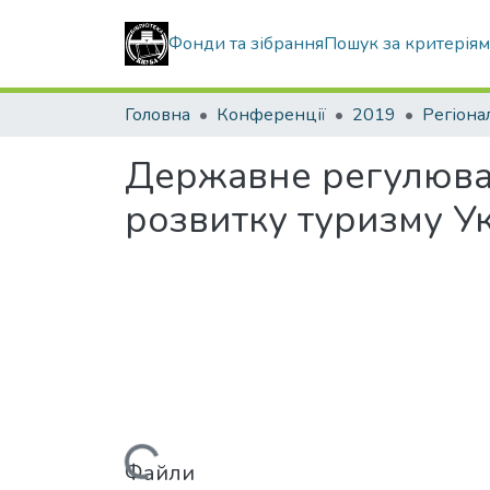
Фонди та зібрання
Пошук за критерія
Головна
Конференції
2019
Регіона
Державне регулюван
розвитку туризму У
Файли