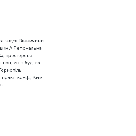
ї галузі Вінничини
шин // Регіональна
ика, просторове
. нац. ун-т буд-ва і
 Тернопіль :
 практ. конф., Київ,
в.