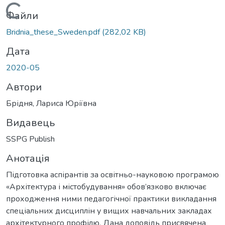
Вантажиться...
Файли
Bridnia_these_Sweden.pdf
(282,02 KB)
Дата
2020-05
Автори
Брідня, Лариса Юріївна
Видавець
SSPG Publish
Анотація
Підготовка аспірантів за освітньо-науковою програмою
«Архітектура і містобудування» обов’язково включає
проходження ними педагогічної практики викладання
спеціальних дисциплін у вищих навчальних закладах
архітектурного профілю. Дана доповідь присвячена