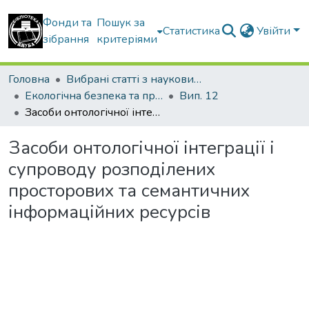
Фонди та
Пошук за
Статистика
Увійти
зібрання
критеріями
Головна
Вибрані статті з наукових збірників КНУБА
Екологічна безпека та природокористування
Вип. 12
Засоби онтологічної інтеграції і супроводу розподілених просторових та семантичних інформаційних ресурсів
Засоби онтологічної інтеграції і
супроводу розподілених
просторових та семантичних
інформаційних ресурсів