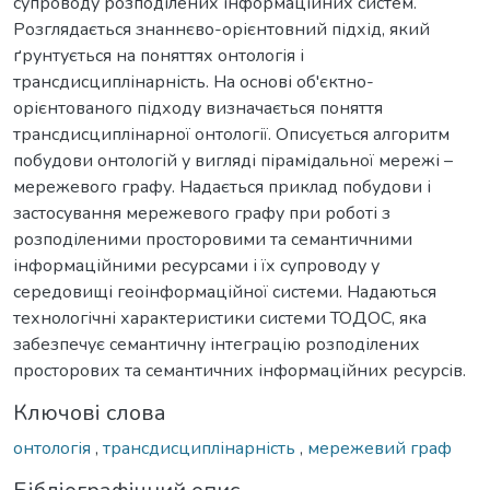
супроводу розподілених інформаційних систем.
Розглядається знаннєво-орієнтовний підхід, який
ґрунтується на поняттях онтологія і
трансдисциплінарність. На основі об'єктно-
орієнтованого підходу визначається поняття
трансдисциплінарної онтології. Описується алгоритм
побудови онтологій у вигляді пірамідальної мережі –
мережевого графу. Надається приклад побудови і
застосування мережевого графу при роботі з
розподіленими просторовими та семантичними
інформаційними ресурсами і їх супроводу у
середовищі геоінформаційної системи. Надаються
технологічні характеристики системи ТОДОС, яка
забезпечує семантичну інтеграцію розподілених
просторових та семантичних інформаційних ресурсів.
Ключові слова
онтологія
,
трансдисциплінарність
,
мережевий граф