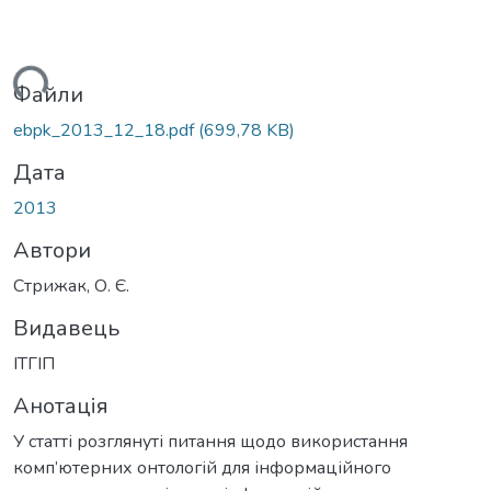
ться...
Файли
ebpk_2013_12_18.pdf
(699,78 KB)
Дата
2013
Автори
Стрижак, О. Є.
Видавець
ІТГІП
Анотація
У статті розглянуті питання щодо використання
комп’ютерних онтологій для інформаційного