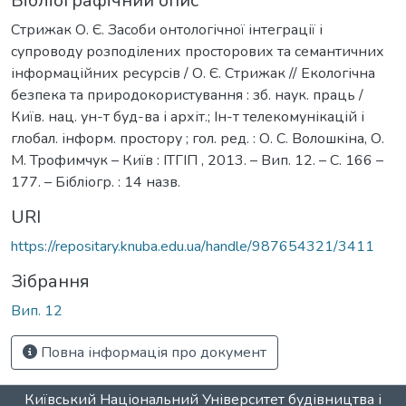
Бібліографічний опис
Стрижак О. Є. Засоби онтологічної інтеграції і
супроводу розподілених просторових та семантичних
інформаційних ресурсів / О. Є. Стрижак // Екологічна
безпека та природокористування : зб. наук. праць /
Київ. нац. ун-т буд-ва і архіт.; Ін-т телекомунікацій і
глобал. інформ. простору ; гол. ред. : О. С. Волошкіна, О.
М. Трофимчук – Київ : ІТГІП , 2013. – Вип. 12. – С. 166 –
177. – Бібліогр. : 14 назв.
URI
https://repositary.knuba.edu.ua/handle/987654321/3411
Зібрання
Вип. 12
Повна інформація про документ
Київський Національний Університет будівництва і