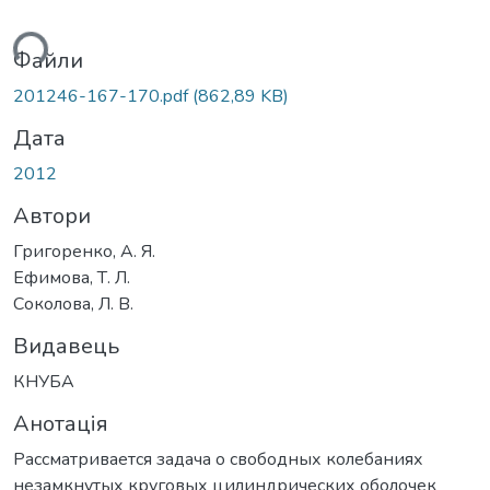
ься...
Файли
201246-167-170.pdf
(862,89 KB)
Дата
2012
Автори
Григоренко, А. Я.
Ефимова, Т. Л.
Соколова, Л. В.
Видавець
КНУБА
Анотація
Рассматривается задача о свободных колебаниях
незамкнутых круговых цилиндрических оболочек