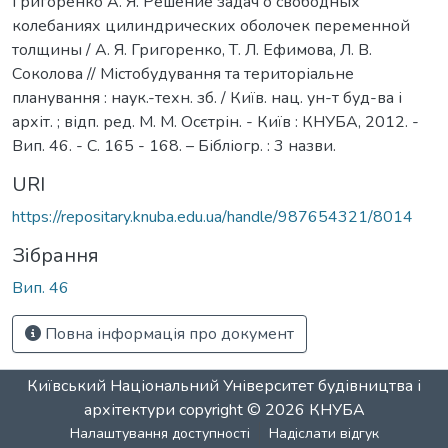
Григоренко А. Я. Решение задач о свободных
колебаниях цилиндрических оболочек переменной
толщины / А. Я. Григоренко, Т. Л. Ефимова, Л. В.
Соколова // Містобудування та територіальне
планування : наук.-техн. зб. / Київ. нац. ун-т буд-ва і
архіт. ; відп. ред. М. М. Осєтрін. - Київ : КНУБА, 2012. -
Вип. 46. - С. 165 - 168. – Бібліогр. : 3 назви.
URI
https://repositary.knuba.edu.ua/handle/987654321/8014
Зібрання
Вип. 46
Повна інформація про документ
Київський Національний Університет будівництва і
архітектури
copyright © 2026
КНУБА
Налаштування доступності
Надіслати відгук