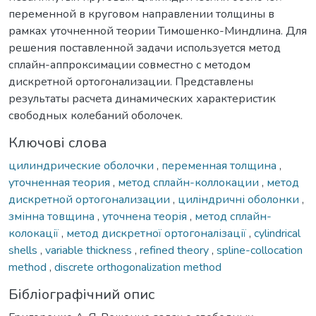
переменной в круговом направлении толщины в
рамках уточненной теории Тимошенко-Миндлина. Для
решения поставленной задачи используется метод
сплайн-аппроксимации совместно с методом
дискретной ортогонализации. Представлены
результаты расчета динамических характеристик
свободных колебаний оболочек.
Ключові слова
цилиндрические оболочки
,
переменная толщина
,
уточненная теория
,
метод сплайн-коллокации
,
метод
дискретной ортогонализации
,
циліндричні оболонки
,
змінна товщина
,
уточнена теорія
,
метод сплайн-
колокації
,
метод дискретної ортогоналізації
,
cylindrical
shells
,
variable thickness
,
refined theory
,
spline-collocation
method
,
discrete orthogonalization method
Бібліографічний опис