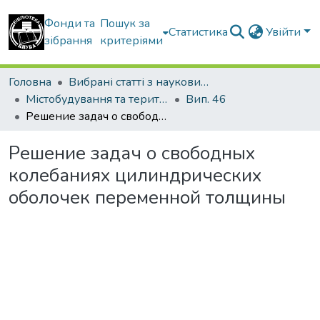
Фонди та
Пошук за
Статистика
Увійти
зібрання
критеріями
Головна
Вибрані статті з наукових збірників КНУБА
Містобудування та територіальне планування
Вип. 46
Решение задач о свободных колебаниях цилиндрических оболочек переменной толщины
Решение задач о свободных
колебаниях цилиндрических
оболочек переменной толщины