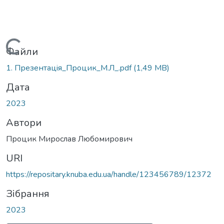
Вантажиться...
Файли
1. Презентацiя_Процик_М.Л_.pdf
(1,49 MB)
Дата
2023
Автори
Процик Мирослав Любомирович
URI
https://repositary.knuba.edu.ua/handle/123456789/12372
Зібрання
2023