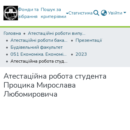
Фонди та
Пошук за
Статистика
Увійти
зібрання
критеріями
Головна
Атестаційні роботи випускників
Атестаційні роботи бакалаврів
Презентації
Будівельний факультет
051 Економіка. Економіка підприємства
2023
Атестаційна робота студента Процика Мирослава Любомировича
Атестаційна робота студента
Процика Мирослава
Любомировича