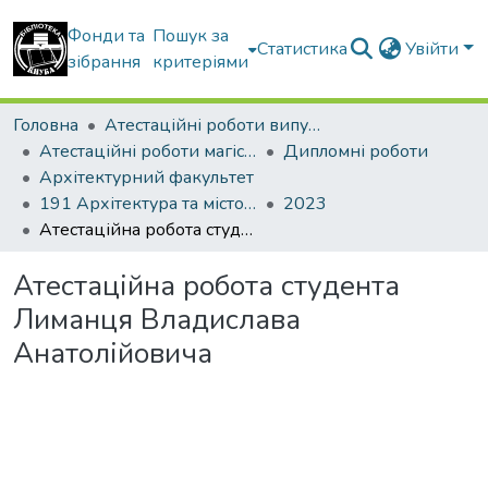
Фонди та
Пошук за
Статистика
Увійти
зібрання
критеріями
Головна
Атестаційні роботи випускників
Атестаційні роботи магістрів
Дипломні роботи
Архітектурний факультет
191 Архітектура та містобудування. Архітектура будівель і споруд
2023
Атестаційна робота студента Лиманця Владислава Анатолійовича
Атестаційна робота студента
Лиманця Владислава
Анатолійовича