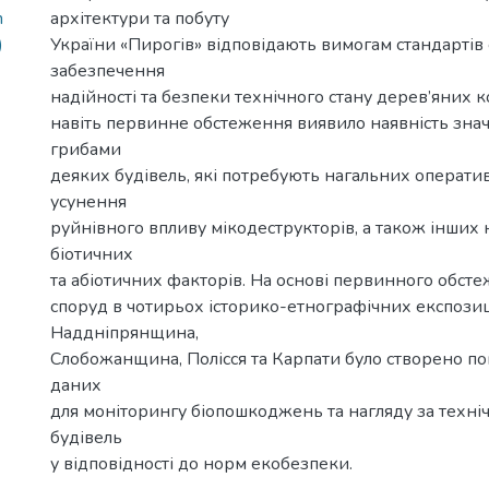
n
архітектури та побуту
)
України «Пирогів» відповідають вимогам стандартів
забезпечення
надійності та безпеки технічного стану дерев’яних 
навіть первинне обстеження виявило наявність зн
грибами
деяких будівель, які потребують нагальних операти
усунення
руйнівного впливу мікодеструкторів, а також інших
біотичних
та абіотичних факторів. На основі первинного обст
споруд в чотирьох історико-етнографічних експози
Наддніпрянщина,
Слобожанщина, Полісся та Карпати було створено п
даних
для моніторингу біопошкоджень та нагляду за техні
будівель
у відповідності до норм екобезпеки.