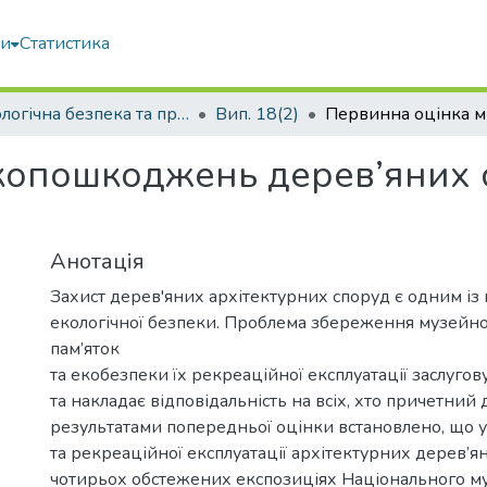
ми
Статистика
Екологічна безпека та природокористування
Вип. 18(2)
ікопошкоджень дерев’яних
Анотація
Захист дерев'яних архітектурних споруд є одним із
екологічної безпеки. Проблема збереження музейн
пам’яток
та екобезпеки їх рекреаційної експлуатації заслугов
та накладає відповідальність на всіх, хто причетний д
результатами попередньої оцінки встановлено, що
та рекреаційної експлуатації архітектурних дерев’ян
чотирьох обстежених експозиціях Національного м