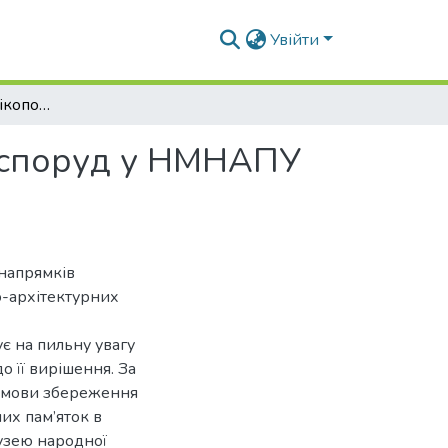
Увійти
Первинна оцінка мікопошкоджень дерев’яних споруд у НМНАПУ "Пирогів"
 споруд у НМНАПУ
 напрямків
о-архітектурних
ує на пильну увагу
о її вирішення. За
 умови збереження
их пам’яток в
узею народної