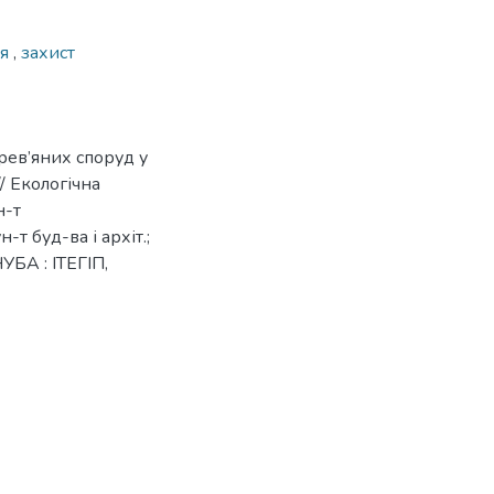
ня
,
захист
рев’яних споруд у
/ Екологічна
н-т
-т буд-ва і архіт.;
НУБА : ІТЕГІП,