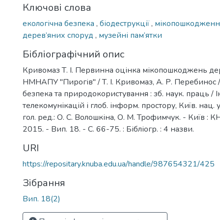
Ключові слова
екологічна безпека
,
біодеструкції
,
мікопошкоджен
дерев’яних споруд
,
музейні пам’ятки
Бібліографічний опис
Кривомаз Т. І. Первинна оцінка мікопошкоджень де
НМНАПУ "Пирогів" / Т. І. Кривомаз, А. Р. Перебинос /
безпека та природокористування : зб. наук. праць / І
телекомунікацій і глоб. інформ. простору, Київ. нац. ун
гол. ред.: О. С. Волошкіна, О. М. Трофимчук. - Київ : К
2015. - Вип. 18. - С. 66-75. : Бібліогр. : 4 назви.
URI
https://repositary.knuba.edu.ua/handle/987654321/425
Зібрання
Вип. 18(2)