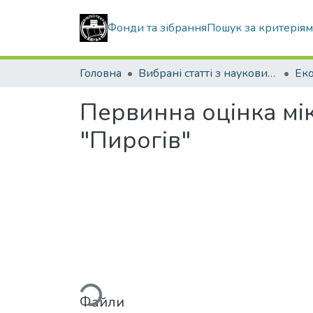
Фонди та зібрання
Пошук за критерія
Головна
Вибрані статті з наукових збірників КНУБА
Первинна оцінка м
"Пирогів"
Вантажиться...
Файли