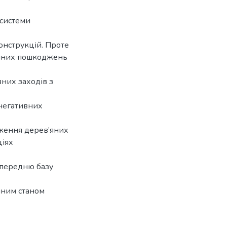
 системи
конструкцій. Проте
ачних пошкоджень
вних заходів з
 негативних
еження дерев’яних
ціях
опередню базу
чним станом