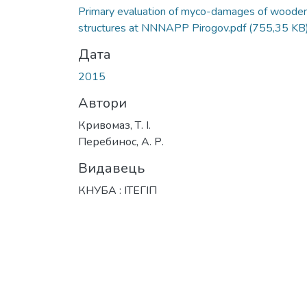
Primary evaluation of myco-damages of woode
structures at NNNAPP Pirogov.pdf
(755,35 KB
Дата
2015
Автори
Кривомаз, Т. І.
Перебинос, А. Р.
Видавець
КНУБА : ІТЕГІП