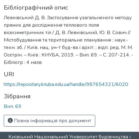
Бібліографічний опис
Левківський Д. В. Застосування узагальненого методу
прямих для дослідження теплового поля
вісесиметричних тіл / Д. В. Левківський, Ю. В. Сович //
Містобудування та територіальне планування : наук.-
техн. зб. / Київ. нац. ун-т буд-ва і архіт. ; відп. ред. М. М.
Осєтрін. – Київ : КНУБА, 2019. – Вип. 69. – С. 207-214. -
Бібліогр : 4 назв.
URI
https://repositary.knuba.edu.ua/handle/987654321/6020
Зібрання
Вип. 69
Повна інформація про документ
Київський Національний Університет будівництва і