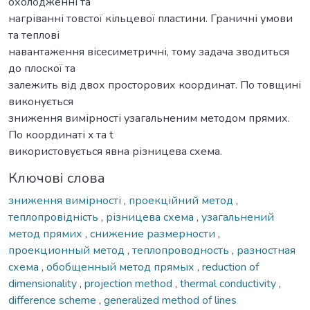
охолодженні та
нагріванні товстої кільцевої пластини. Граничні умови
та теплові
навантаження вісесиметричні, тому задача зводиться
до плоскої та
залежить від двох просторових координат. По товщині
виконується
зниження вимірності узагальненим методом прямих.
По координаті x та t
використовується явна різницева схема.
Ключові слова
зниження вимірності
,
проекційний метод
,
теплопровідність
,
різницева схема
,
узагальнений
метод прямих
,
снижение размерности
,
проекционный метод
,
теплопроводность
,
разностная
схема
,
обобщенный метод прямых
,
reduction of
dimensionality
,
projection method
,
thermal conductivity
,
difference scheme
,
generalized method of lines