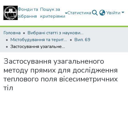
Фонди та
Пошук за
Статистика
Увійти
зібрання
критеріями
Головна
Вибрані статті з наукових збірників КНУБА
Містобудування та територіальне планування
Вип. 69
Застосування узагальненого методу прямих для дослідження теплового поля вісесиметричних тіл
Застосування узагальненого
методу прямих для дослідження
теплового поля вісесиметричних
тіл