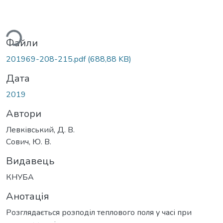
ься...
Файли
201969-208-215.pdf
(688,88 KB)
Дата
2019
Автори
Левківський, Д. В.
Сович, Ю. В.
Видавець
КНУБА
Анотація
Розглядається розподіл теплового поля у часі при