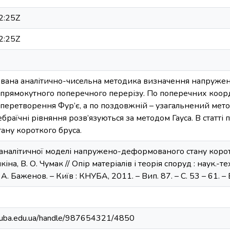
2:25Z
2:25Z
нована аналітично-чисельна методика визначення напруж
 прямокутного поперечного перерізу. По поперечних коор
-перетворення Фур’є, а по поздовжній – узагальнений мет
браїчні рівняння розв’язуються за методом Гауса. В статті 
ану короткого бруса.
аналітичної моделі напружено-деформованого стану коротког
кіна, В. О. Чумак // Опір матеріалів і теорія споруд : наук.-тех
В. А. Баженов. – Київ : КНУБА, 2011. – Вип. 87. – С. 53 – 61. – Б
.knuba.edu.ua/handle/987654321/4850