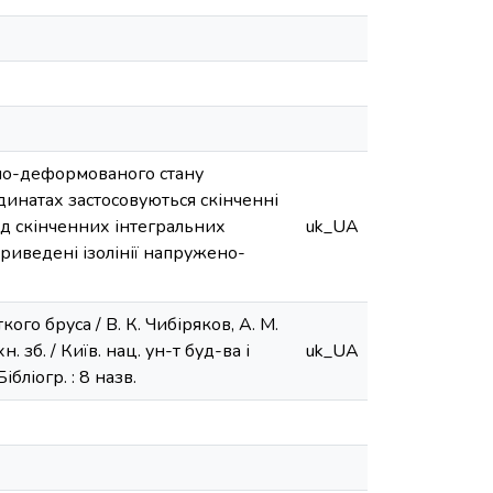
ено-деформованого стану
динатах застосовуються скінченні
од скінченних інтегральних
uk_UA
приведені ізолінії напружено-
о бруса / В. К. Чибіряков, А. М.
н. зб. / Київ. нац. ун-т буд-ва і
uk_UA
ібліогр. : 8 назв.