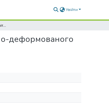
Увійти
Чисельний аналіз аналітичної моделі напружено-деформованого стану короткого бруса
ено-деформованого