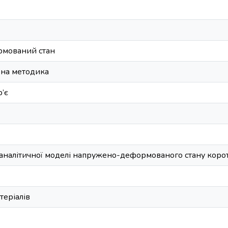
мований стан
ьна методика
’є
 аналітичної моделі напружено-деформованого стану коро
теріалів