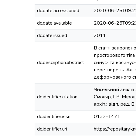
dc.date.accessioned
2020-06-25T09:2
dc.date.available
2020-06-25T09:2
dc.date.issued
2011
В статті запропо
просторового тіла
dc.description.abstract
синус- та косинус
перетворень. Алге
деформованого ст
Чисельний аналіз 
dc.identifier.citation
Смоляр, І. В. Мірош
архіт.; відп. ред. 
dc.identifier.issn
0132-1471
dc.identifier.uri
https://repositary