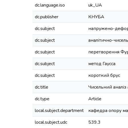
dc.language.iso
uk_UA
dc.publisher
КНУБА
dc.subject
напружено-дефор
dc.subject
аналітично-чисел
dc.subject
перетворення Фур
dc.subject
метод Гаусса
dc.subject
короткий брус
dc.title
Чисельний аналіз
dc.type
Article
local.subject.department
кафедра опору ма
local.subject.udc
539.3