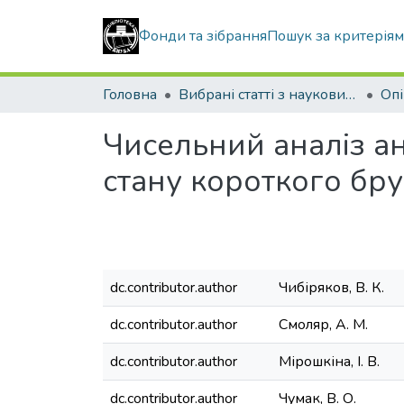
Фонди та зібрання
Пошук за критерія
Головна
Вибрані статті з наукових збірників КНУБА
Чисельний аналіз а
стану короткого бру
dc.contributor.author
Чибіряков, В. К.
dc.contributor.author
Смоляр, А. М.
dc.contributor.author
Мірошкіна, І. В.
dc.contributor.author
Чумак, В. О.