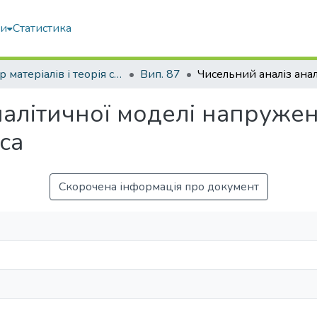
ми
Статистика
Опір матеріалів і теорія споруд
Вип. 87
налітичної моделі напруж
са
Скорочена інформація про документ