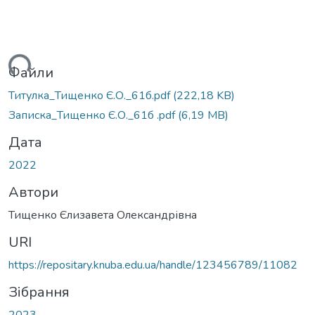
ажиться...
Файли
Титулка_Тищенко Є.О._61б.pdf
(222,18 KB)
Записка_Тищенко Є.О._61б .pdf
(6,19 MB)
Дата
2022
Автори
Тищенко Єлизавета Олександрівна
URI
https://repositary.knuba.edu.ua/handle/123456789/11082
Зібрання
2023