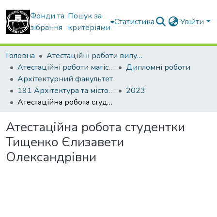
Фонди та
Пошук за
Статистика
Увійти
зібрання
критеріями
Головна
Атестаційні роботи випускників
Атестаційні роботи магістрів
Дипломні роботи
Архітектурний факультет
191 Архітектура та містобудування. Містобудування. Архітектурно-містобудівне проектування
2023
Атестаційна робота студентки Тищенко Єлизавети Олександрівни
Атестаційна робота студентки
Тищенко Єлизавети
Олександрівни