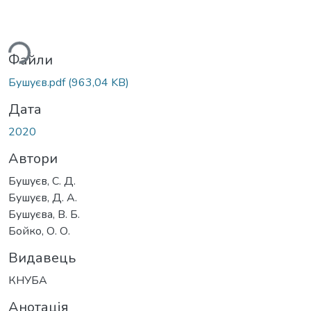
ься...
Файли
Бушуєв.pdf
(963,04 KB)
Дата
2020
Автори
Бушуєв, С. Д.
Бушуєв, Д. А.
Бушуєва, В. Б.
Бойко, О. О.
Видавець
КНУБА
Анотація