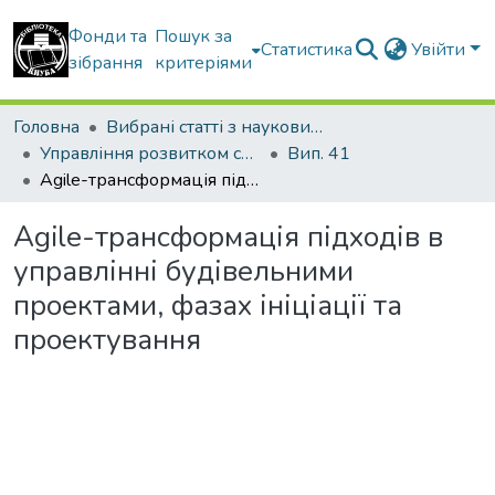
Фонди та
Пошук за
Статистика
Увійти
зібрання
критеріями
Головна
Вибрані статті з наукових збірників КНУБА
Управління розвитком складних систем
Вип. 41
Agile-трансформація підходів в управлінні будівельними проектами, фазах ініціації та проектування
Agile-трансформація підходів в
управлінні будівельними
проектами, фазах ініціації та
проектування