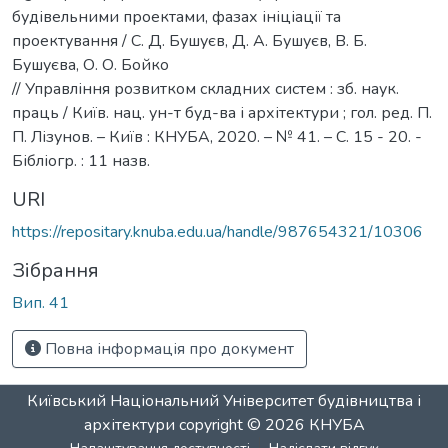
будівельними проектами, фазах ініціації та
проектування / С. Д. Бушуєв, Д. А. Бушуєв, В. Б.
Бушуєва, О. О. Бойко
// Управління розвитком складних систем : зб. наук.
праць / Київ. нац. ун-т буд-ва і архітектури ; гол. ред. П.
П. Лізунов. – Київ : КНУБА, 2020. – № 41. – С. 15 - 20. -
Бібліогр. : 11 назв.
URI
https://repositary.knuba.edu.ua/handle/987654321/10306
Зібрання
Вип. 41
Повна інформація про документ
Київський Національний Університет будівництва і
архітектури
copyright © 2026
КНУБА