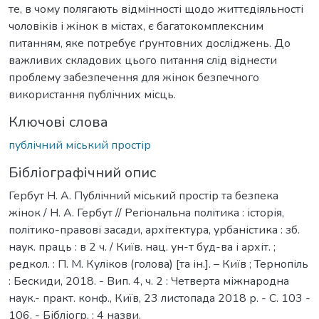
те, в чому полягають відмінності щодо життєдіяльності
чоловіків і жінок в містах, є багатокомплексним
питанням, яке потребує ґрунтовних досліджень. До
важливих складових цього питання слід віднести
проблему забезпечення для жінок безпечного
використання публічних місць.
Ключові слова
публічний міський простір
Бібліографічний опис
Гербут Н. А. Публічний міський простір та безпека
жінок / Н. А. Гербут // Регіональна політика : історія,
політико-правові засади, архітектура, урбаністика : зб.
наук. праць : в 2 ч. / Київ. нац. ун-т буд-ва і архіт. ;
редкол. : П. М. Куліков (голова) [та ін.]. – Київ ; Тернопіль
: Бескиди, 2018. - Вип. 4, ч. 2 : Четверта міжнародна
наук.- практ. конф., Київ, 23 листопада 2018 р. - С. 103 -
106. - Бібліогр. : 4 назви.