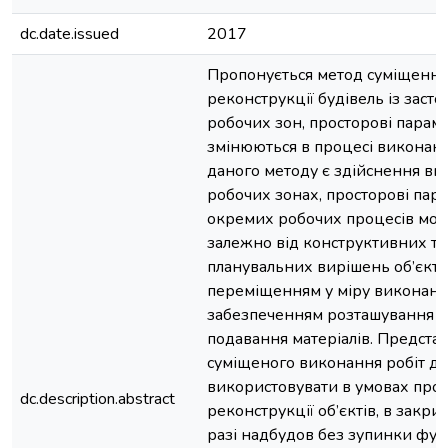
dc.date.issued
2017
Пропонується метод суміщення
реконструкції будівель із заст
робочих зон, просторові парам
змінюються в процесі виконанн
даного методу є здійснення ви
робочих зонах, просторові пар
окремих робочих процесів можу
залежно від конструктивних та
планувальних вирішень об’єкта,
переміщенням у міру виконання
забезпеченням розташування 
подавання матеріалів. Предста
суміщеного виконання робіт д
використовувати в умовах про
dc.description.abstract
реконструкції об’єктів, в закр
разі надбудов без зупинки фу