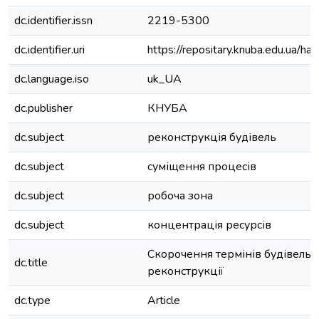
dc.identifier.issn
2219-5300
dc.identifier.uri
https://repositary.knuba.edu.ua
dc.language.iso
uk_UA
dc.publisher
КНУБА
dc.subject
реконструкція будівель
dc.subject
суміщення процесів
dc.subject
робоча зона
dc.subject
концентрація ресурсів
Скорочення термінів будівельн
dc.title
реконструкції
dc.type
Article