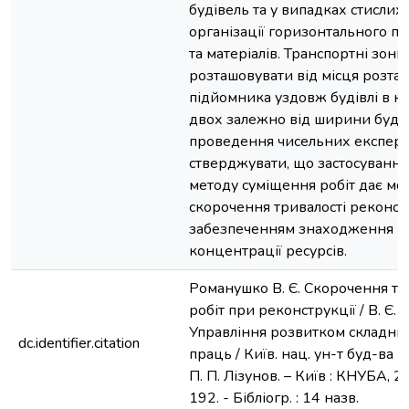
будівель та у випадках стислих 
організації горизонтального п
та матеріалів. Транспортні зон
розташовувати від місця розт
підйомника уздовж будівлі в кіл
двох залежно від ширини будівл
проведення чисельних експери
стверджувати, що застосуванн
методу суміщення робіт дає мо
скорочення тривалості реконстр
забезпеченням знаходження р
концентрації ресурсів.
Романушко В. Є. Скорочення те
робіт при реконструкції / В. Є. 
Управління розвитком складних 
dc.identifier.citation
праць / Київ. нац. ун-т буд-ва і 
П. П. Лізунов. – Київ : КНУБА, 20
192. - Бібліогр. : 14 назв.