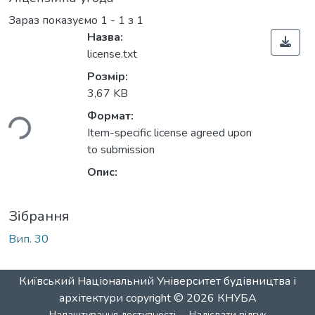
Зараз показуємо
1 - 1 з 1
Назва:
license.txt
Розмір:
ться...
3,67 KB
Формат:
Item-specific license agreed upon
to submission
Опис:
Зібрання
Вип. 30
Київський Національний Університет будівництва і
архітектури
copyright © 2026
КНУБА
Налаштування доступності
Надіслати відгук