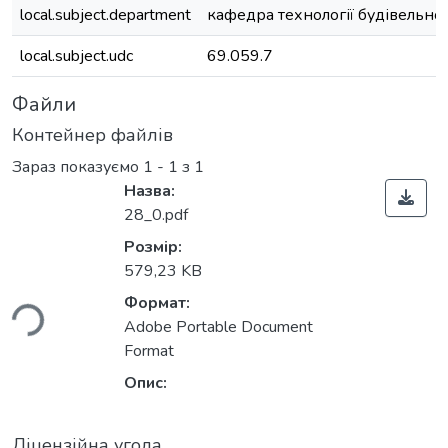
local.subject.department
кафедра технології будівельн
local.subject.udc
69.059.7
Файли
Контейнер файлів
Зараз показуємо
1 - 1 з 1
Назва:
28_0.pdf
Розмір:
ться...
579,23 KB
Формат:
Adobe Portable Document
Format
Опис:
Ліцензійна угода