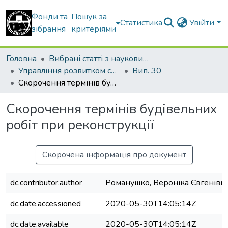
Фонди та
Пошук за
Статистика
Увійти
зібрання
критеріями
Головна
Вибрані статті з наукових збірників КНУБА
Управління розвитком складних систем
Вип. 30
Скорочення термінів будівельних робіт при реконструкції
Скорочення термінів будівельних
робіт при реконструкції
Скорочена інформація про документ
dc.contributor.author
Романушко, Вероніка Євгенівн
dc.date.accessioned
2020-05-30T14:05:14Z
dc.date.available
2020-05-30T14:05:14Z