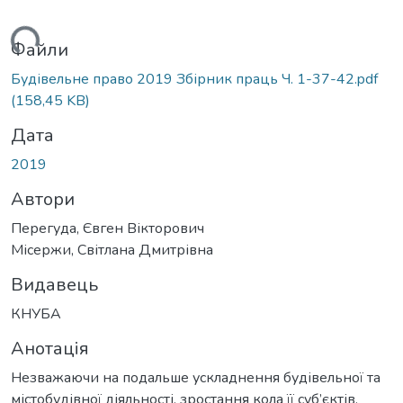
иться...
Файли
Будівельне право 2019 Збірник праць Ч. 1-37-42.pdf
(158,45 KB)
Дата
2019
Автори
Перегуда, Євген Вікторович
Місержи, Світлана Дмитрівна
Видавець
КНУБА
Анотація
Незважаючи на подальше ускладнення будівельної та
містобудівної діяльності, зростання кола її суб’єктів,