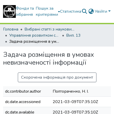
Фонди та
Пошук за
Статистика
Увійти
зібрання
критеріями
Головна
Вибрані статті з наукових збірників КНУБА
Управління розвитком складних систем
Вип. 13
Задача розміщення в умовах невизначеності інформації
Задача розміщення в умовах
невизначеності інформації
Скорочена інформація про документ
dc.contributor.author
Полтораченко, Н. І.
dc.date.accessioned
2021-03-09T07:35:10Z
dc.date.available
2021-03-09T07:35:10Z