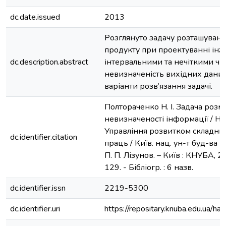
dc.date.issued
2013
Розглянуто задачу розташуван
продукту при проектуванні інж
dc.description.abstract
інтервальними та нечіткими чи
невизначеність вихідних дани
варіанти розв’язання задачі.
Полтораченко Н. І. Задача роз
невизначеності інформації / Н. 
Управління розвитком складних 
dc.identifier.citation
праць / Київ. нац. ун-т буд-ва і 
П. П. Лізунов. – Київ : КНУБА, 20
129. - Бібліогр. : 6 назв.
dc.identifier.issn
2219-5300
dc.identifier.uri
https://repositary.knuba.edu.ua