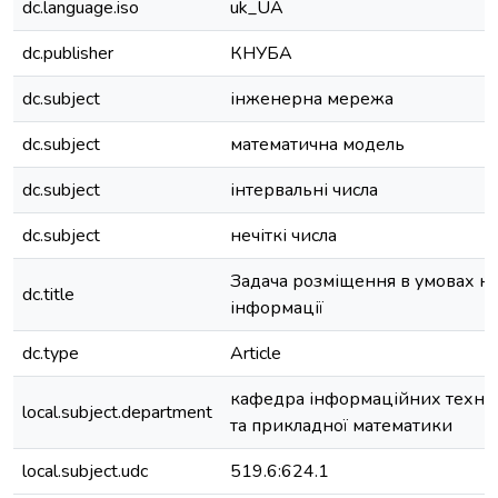
dc.language.iso
uk_UA
dc.publisher
КНУБА
dc.subject
інженерна мережа
dc.subject
математична модель
dc.subject
інтервальні числа
dc.subject
нечіткі числа
Задача розміщення в умовах н
dc.title
інформації
dc.type
Article
кафедра інформаційних технол
local.subject.department
та прикладної математики
local.subject.udc
519.6:624.1