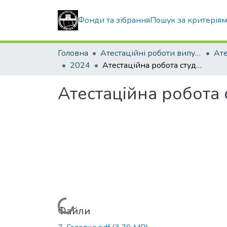
Фонди та зібрання
Пошук за критерія
Головна
Атестаційні роботи випускників
2024
Атестаційна робота студента Головко Яни Вікторівни
Атестаційна робота 
Вантажиться...
Файли