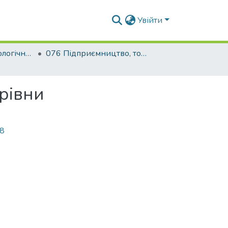
Увійти
Будівельно-технологічний факультет
076 Підприємництво, торгівля та біржова діяльність. Товарознавство і комерційна діяльність
орівни
58