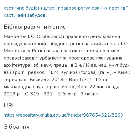
хаотичне будівництво
,
правове регулювання протидії
хаотичній забудові
Бібліографічний опис
Мамонтов І. О. Особливості правового регулювання
протидії хаотичній забудові : регіональний аспект / І. О.
Мамонтов // Регіональна політика : історія, політико-
правові засади, урбаністика, просторове планування,
архітектура : зб. наук. праць : в 2 ч. / Київ. нац. ун-т буд-
ва і архіт. ; редкол. : П. М. Куліков (голова) [та ін.]. – Київ ;
Тернопіль : Бескиди, 2019. - Вип. 5, ч. 1 : П'ята
міжнародна наук.- практ. конф., Київ, 22 листопада
2019 р. - С. 319 - 321. - Бібліогр. : 3 назви.
URI
https://repositary.knuba.edu.ua/handle/987654321/8269
Зібрання