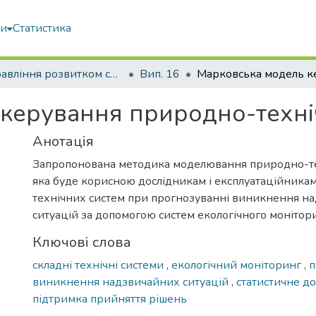
ми
Статистика
Управління розвитком складних систем
Вип. 16
 керування природно-техн
Анотація
Запропонована методика моделювання природно-те
яка буде корисною дослідникам і експлуатаційника
технічних систем при прогнозуванні виникнення н
ситуацій за допомогою систем екологічного монітори
Ключові слова
складні технічні системи
,
екологічний моніторинг
,
п
виникнення надзвичайних ситуацій
,
статистичне д
підтримка прийняття рішень