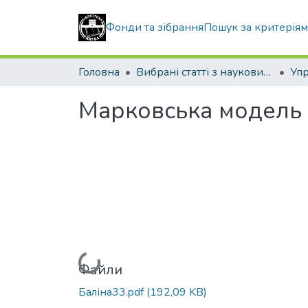
Фонди та зібрання
Пошук за критерія
Головна
Вибрані статті з наукових збірників КНУБА
Марковська модель
Вантажиться...
Файли
Баліна33.pdf
(192,09 KB)