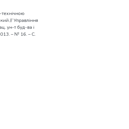
о-технічною
ький // Управління
ц. ун-т буд-ва і
2013. – № 16. – С.