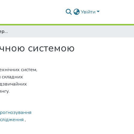
Увійти
Марковська модель керування природно-технічною системою
ічною системою
хнічних систем,
м складних
адзвичайних
нгу.
рогнозування
ослідження
,