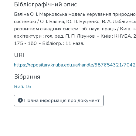
Бібліографічний опис
Баліна О. І. Марковська модель керування природн
системою / О. І. Баліна, Ю. П. Буценко, В. А. Лабжинс
розвитком складних систем : зб. наук. праць / Київ. на
архітектури ; гол. ред. П. П. Лізунов. – Київ : КНУБА, 
175 - 180. - Бібліогр. : 11 назв.
URI
https://repositary.knuba.edu.ua/handle/987654321/7042
Зібрання
Вип. 16
Повна інформація про документ