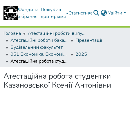
Фонди та
Пошук за
Статистика
Увійти
зібрання
критеріями
Головна
Атестаційні роботи випускників
Атестаційні роботи бакалаврів
Презентації
Будівельний факультет
051 Економіка. Економіка підприємства
2025
Атестаційна робота студентки Казановської Ксенії Антонівни
Атестаційна робота студентки
Казановської Ксенії Антонівни