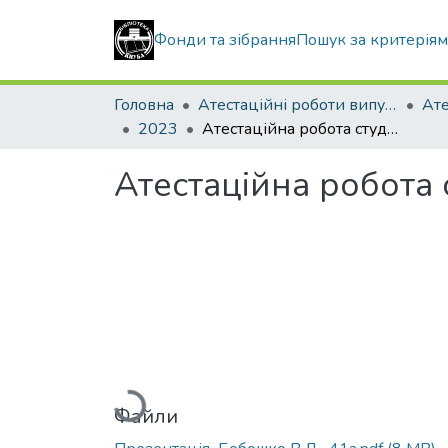
Фонди та зібрання
Пошук за критерія
Головна
Атестаційні роботи випускників
2023
Атестаційна робота студента Бобошка Володимира Дмитровича
Атестаційна робота
Вантажиться...
Файли