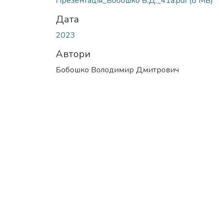
Презентація_Бобошко В.Д._41а.pdf
(8 MB)
Дата
2023
Автори
Бобошко Володимир Дмитрович