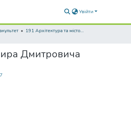
Увійти
акультет
191 Архітектура та містобудування
мира Дмитровича
47