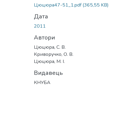
Цюцюра47-51_1.pdf
(365,55 KB)
Дата
2011
Автори
Цюцюра, С. В.
Криворучко, О. В.
Цюцюра, М. І.
Видавець
КНУБА