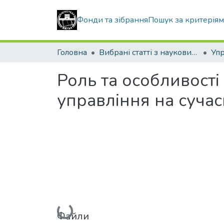
Фонди та зібрання
Пошук за критерія
Головна
Вибрані статті з наукових збірників КНУБА
Роль та особливості
управління на сучас
Вантажиться...
Файли