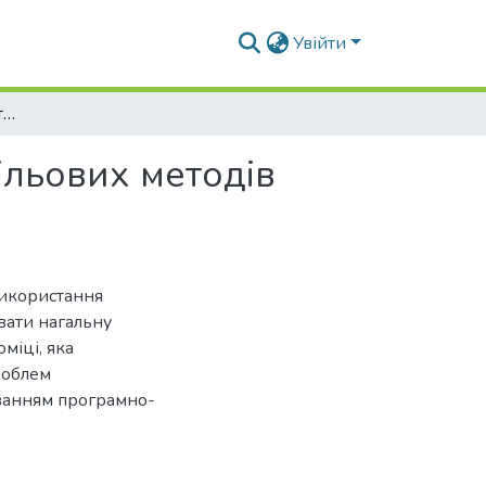
Увійти
Роль та особливості застосування програмно-цільових методів управління на сучасному етапі розвитку Росії
ільових методів
використання
вати нагальну
міці, яка
роблем
уванням програмно-