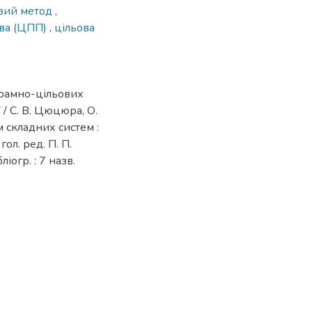
вий метод
,
тва (ЦПП)
,
цільова
грамно-цільових
 / С. В. Цюцюра, О.
м складних систем :
гол. ред. П. П.
ліогр. : 7 назв.