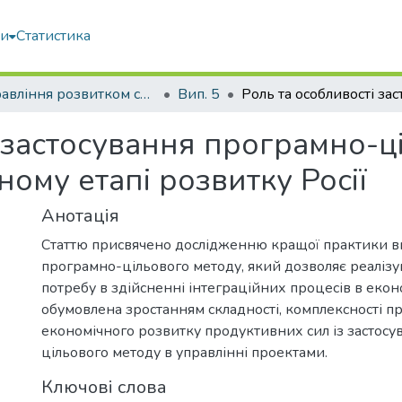
ми
Статистика
Управління розвитком складних систем
Вип. 5
 застосування програмно-ц
ному етапі розвитку Росії
Анотація
Статтю присвячено дослідженню кращої практики 
програмно-цільового методу, який дозволяє реалізу
потребу в здійсненні інтеграційних процесів в еконо
обумовлена зростанням складності, комплексності п
економічного розвитку продуктивних сил із застос
цільового методу в управлінні проектами.
Ключові слова