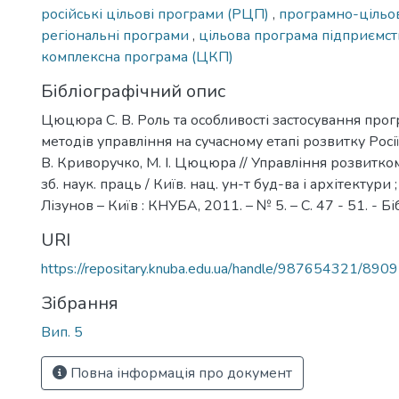
російські цільові програми (РЦП)
,
програмно-цільо
регіональні програми
,
цільова програма підприємс
комплексна програма (ЦКП)
Бібліографічний опис
Цюцюра С. В. Роль та особливості застосування про
методів управління на сучасному етапі розвитку Росії
В. Криворучко, М. І. Цюцюра // Управління розвитко
зб. наук. праць / Київ. нац. ун-т буд-ва і архітектури ; 
Лізунов – Київ : КНУБА, 2011. – № 5. – С. 47 - 51. - Біб
URI
https://repositary.knuba.edu.ua/handle/987654321/8909
Зібрання
Вип. 5
Повна інформація про документ