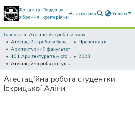
Фонди та
Пошук за
Статистика
Увійти
зібрання
критеріями
Головна
Атестаційні роботи випускників
Атестаційні роботи бакалаврів
Презентації
Архітектурний факультет
191 Архітектура та містобудування
2023
Атестаційна робота студентки Іскрицької Аліни
Атестаційна робота студентки
Іскрицької Аліни