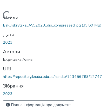
Вантажиться...
Файли
Bak_Iskrytska_AV_2023_dip_compressed.jpg
(39,89 MB)
Дата
2023
Автори
Іскрицька Аліна
URI
https://repositary.knuba.edu.ua/handle/123456789/12747
Зібрання
2023
Повна інформація про документ