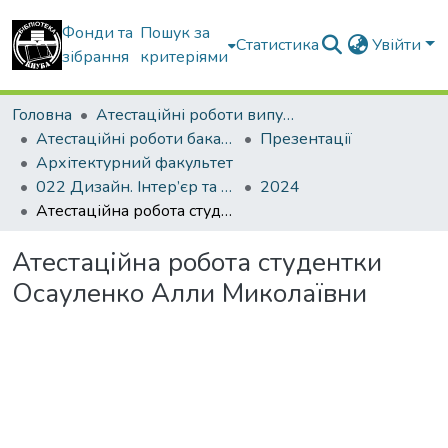
Фонди та
Пошук за
Статистика
Увійти
зібрання
критеріями
Головна
Атестаційні роботи випускників
Атестаційні роботи бакалаврів
Презентації
Архітектурний факультет
022 Дизайн. Інтер’єр та обладнання
2024
Атестаційна робота студентки Осауленко Алли Миколаївни
Атестаційна робота студентки
Осауленко Алли Миколаївни