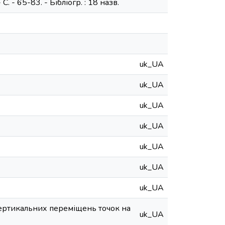
С. - 65-83. - Бібліогр. : 18 назв.
uk_UA
uk_UA
uk_UA
uk_UA
uk_UA
uk_UA
uk_UA
вертикальних переміщень точок на
uk_UA