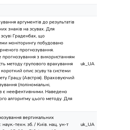
ування аргументів до результатів
х знаків на зсувах. Для
 зсуві Граденбах, що
ними моніторингу побудовано
ерненого прогнозування.
е прогнозування з використанням
сть методу групового врахування
uk_UA
короткий опис зсуву та системи
ету Грацу (Австрія). Враховуючий
ування (поліноміальні,
сів є неефективними. Наведено
ого алгоритму цього методу. Для
гнозування вертикальних
наук.-техн. зб. / Київ. нац. ун-т
uk_UA