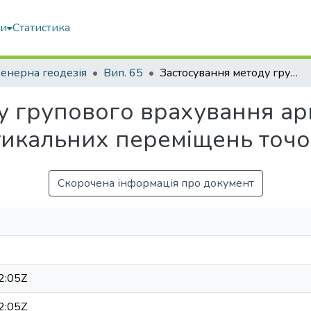
ми
Статистика
енерна геодезія
Вип. 65
Застосування методу групового врахування аргументів для прогнозування вертикальних переміщень точок на зсувах
у групового врахування ар
икальних переміщень точок
Скорочена інформація про документ
2:05Z
2:05Z