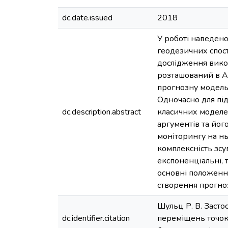
dc.date.issued
2018
У роботі наведено
геодезичних спос
дослідження викор
розташований в А
прогнозну модель
Одночасно для пі
dc.description.abstract
класичних моделе
аргументів та йог
моніторингу на нь
комплексність зсу
експоненціальні, 
основні положенн
створення прогно
Шульц Р. В. Заст
dc.identifier.citation
переміщень точок н