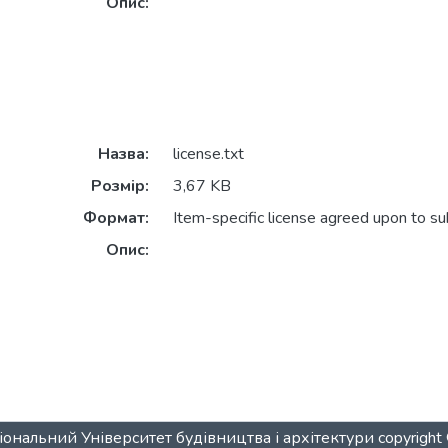
Опис:
Назва:
license.txt
Розмір:
3,67 KB
Формат:
Item-specific license agreed upon to s
Опис:
ональний Університет будівництва і архітектури
copyrigh