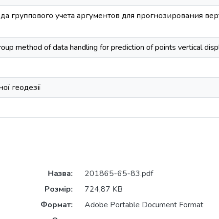
а группового учета аргументов для прогнозирования ве
roup method of data handling for prediction of points vertical di
ої геодезії
Назва:
201865-65-83.pdf
Розмір:
724,87 KB
Формат:
Adobe Portable Document Format