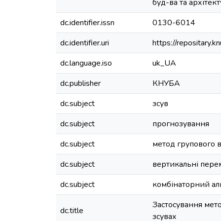
буд-ва та архітекту
dc.identifier.issn
0130-6014
dc.identifier.uri
https://repositary
dc.language.iso
uk_UA
dc.publisher
КНУБА
dc.subject
зсув
dc.subject
прогнозування
dc.subject
метод групового 
dc.subject
вертикальні пер
dc.subject
комбінаторний ал
Застосування мет
dc.title
зсувах