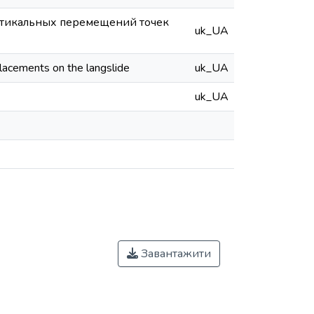
ртикальных перемещений точек
uk_UA
splacements on the langslide
uk_UA
uk_UA
Завантажити