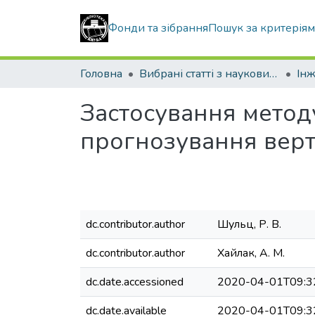
Фонди та зібрання
Пошук за критерія
Головна
Вибрані статті з наукових збірників КНУБА
Інж
Застосування метод
прогнозування верт
dc.contributor.author
Шульц, Р. В.
dc.contributor.author
Хайлак, А. М.
dc.date.accessioned
2020-04-01T09:3
dc.date.available
2020-04-01T09:3