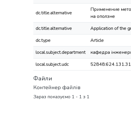
Применение метод
dc.title.alternative
на оползне
dc.title.alternative
Application of the g
dc.type
Article
local.subject.department
кафедра інженерн
local.subject.udc
52848:624.131.31
Файли
Контейнер файлів
Зараз показуємо
1 - 1 з 1