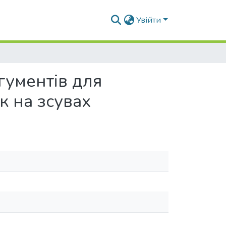
Увійти
гументів для
 на зсувах