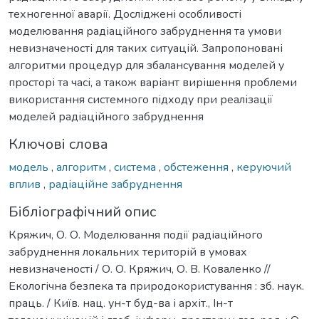
техногенної аварії. Досліджені особливості
моделювання радіаційного забруднення та умови
невизначеності для таких ситуацій. Запропоновані
алгоритми процедур для збалансування моделей у
просторі та часі, а також варіант вирішення проблеми
використання системного підходу при реалізації
моделей радіаційного забруднення
Ключові слова
модель
,
алгоритм
,
система
,
обстеження
,
керуючий
вплив
,
радіаційне забруднення
Бібліографічний опис
Кряжич, О. О. Моделювання події радіаційного
забруднення локальних територій в умовах
невизначеності / О. О. Кряжич, О. В. Коваленко //
Екологічна безпека та природокористування : зб. наук.
праць. / Київ. нац. ун-т буд-ва і архіт., Ін-т