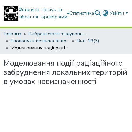
Фонди та
Пошук за
Статистика
Увійти
зібрання
критеріями
Головна
Вибрані статті з наукових збірників КНУБА
Екологічна безпека та природокористування
Вип. 19(3)
Моделювання події радіаційного забруднення локальних територій в умовах невизначенності
Моделювання події радіаційного
забруднення локальних територій
в умовах невизначенності