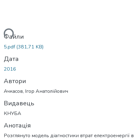
ься...
Файли
5.pdf
(381,71 KB)
Дата
2016
Автори
Ачкасов, Ігор Анатолійович
Видавець
КНУБА
Анотація
Розглянуто модель діагностики втрат електроенергії в