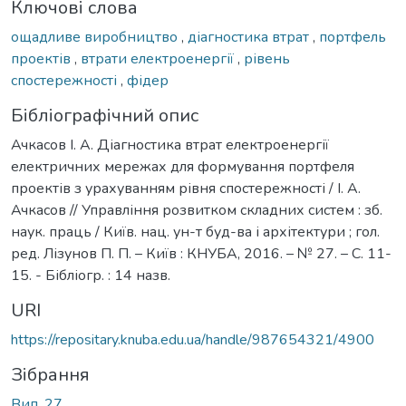
Ключові слова
ощадливе виробництво
,
діагностика втрат
,
портфель
проектів
,
втрати електроенергії
,
рівень
спостережності
,
фідер
Бібліографічний опис
Ачкасов І. А. Діагностика втрат електроенергії
електричних мережах для формування портфеля
проектів з урахуванням рівня спостережності / І. А.
Ачкасов // Управління розвитком складних систем : зб.
наук. праць / Київ. нац. ун-т буд-ва і архітектури ; гол.
ред. Лізунов П. П. – Київ : КНУБА, 2016. – № 27. – С. 11-
15. - Бібліогр. : 14 назв.
URI
https://repositary.knuba.edu.ua/handle/987654321/4900
Зібрання
Вип. 27