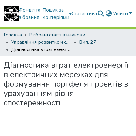
Фонди та
Пошук за
Статистика
Увійти
зібрання
критеріями
Головна
Вибрані статті з наукових збірників КНУБА
Управління розвитком складних систем
Вип. 27
Діагностика втрат електроенергії в електричних мережах для формування портфеля проектів з урахуванням рівня спостережності
Діагностика втрат електроенергії
в електричних мережах для
формування портфеля проектів з
урахуванням рівня
спостережності