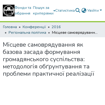
Фонди та
Пошук за
Статистика
Увійти
зібрання
критеріями
Головна
Конференції
2016
Регіональна політика
Місцеве самоврядування як базова засада формування громадянського суспільства: методологія обґрунтування та проблеми практичної реалізації
Місцеве самоврядування як
базова засада формування
громадянського суспільства:
методологія обґрунтування та
проблеми практичної реалізації