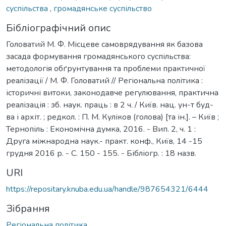
суспільства
,
громадянське суспільство
Бібліографічний опис
Головатий М. Ф. Місцеве самоврядування як базова
засада формування громадянського суспільства:
методологія обґрунтування та проблеми практичної
реалізації / М. Ф. Головатий // Регіональна політика :
історичні витоки, законодавче регулювання, практична
реалізація : зб. наук. праць : в 2 ч. / Київ. нац. ун-т буд-
ва і архіт. ; редкол. : П. М. Куліков (голова) [та ін.]. – Київ ;
Тернопіль : Економічна думка, 2016. - Вип. 2, ч. 1 :
Друга міжнародна наук.- практ. конф., Київ, 14 -15
грудня 2016 р. - С. 150 - 155. - Бібліогр. : 18 назв.
URI
https://repositary.knuba.edu.ua/handle/987654321/6444
Зібрання
Регіональна політика