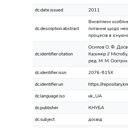
dc.date.issued
2011
Висвітлені особли
dc.description.abstract
питання щодо необ
процесів в існуючі
Осипов О. Ф. Досві
dc.identifier.citation
Казимір // Містобуд
ред. М. М. Осєтрін.
dc.identifier.issn
2076-815Х
dc.identifier.uri
https://repositary
dc.language.iso
uk_UA
dc.publisher
КНУБА
dc.subject
досвід