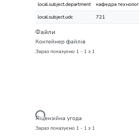
local.subject.department
кафедра технолог
local.subject.udc
721
Файли
Контейнер файлів
Зараз показуємо
1 - 1 з 1
Вантажиться...
Ліцензійна угода
Зараз показуємо
1 - 1 з 1