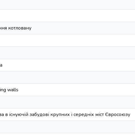
ня котловану
ea
ning walls
а в існуючій забудові крупних і середніх міст Євросоюзу