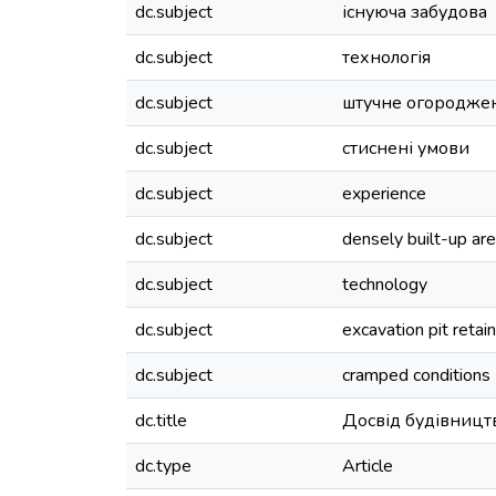
dc.subject
існуюча забудова
dc.subject
технологія
dc.subject
штучне огороджен
dc.subject
стиснені умови
dc.subject
experience
dc.subject
densely built-up ar
dc.subject
technology
dc.subject
excavation pit retai
dc.subject
cramped conditions
dc.title
Досвід будівництв
dc.type
Article