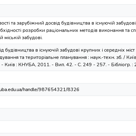
вості та зарубіжний досвід будівництва в існуючій забудов
хідності розробки раціональних методів виконання та спо
й міській забудові.
д будівництва в існуючій забудові крупних і середніх міст 
ування та територіальне планування : наук.-техн. зб. / Київ. н
 - Київ : КНУБА, 2011. - Вип. 42. - С. 249 - 257. - Бібліогр. : 
.knuba.edu.ua/handle/987654321/8326