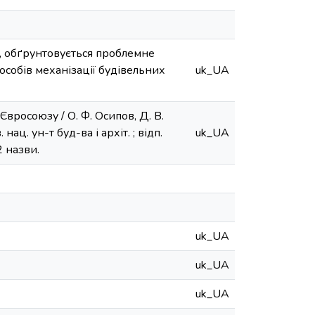
і, обґрунтовується проблемне
собів механізації будівельних
uk_UA
Євросоюзу / О. Ф. Осипов, Д. В.
ац. ун-т буд-ва і архіт. ; відп.
uk_UA
2 назви.
uk_UA
uk_UA
uk_UA