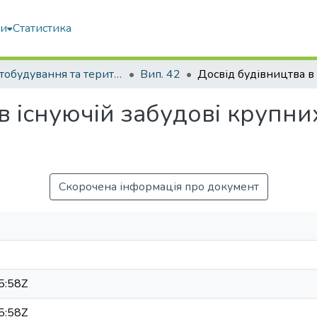
ми
Статистика
Містобудування та територіальне планування
Вип. 42
 існуючій забудові крупних
Скорочена інформація про документ
5:58Z
5:58Z