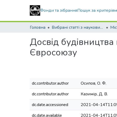
Фонди та зібрання
Пошук за критерія
Головна
Вибрані статті з наукових збірників КНУБА
Досвід будівництва в
Євросоюзу
dc.contributor.author
Осипов, О. Ф.
dc.contributor.author
Казимір, Д. В.
dc.date.accessioned
2021-04-14T11:0
dc.date.available
2021-04-14T11:0