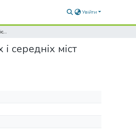
Увійти
Досвід будівництва в існуючій забудові крупних і середніх міст Євросоюзу
 і середніх міст