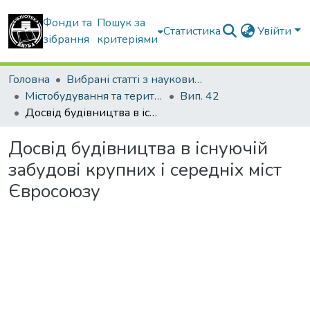
Фонди та
Пошук за
Статистика
Увійти
зібрання
критеріями
Головна
Вибрані статті з наукових збірників КНУБА
Містобудування та територіальне планування
Вип. 42
Досвід будівництва в існуючій забудові крупних і середніх міст Євросоюзу
Досвід будівництва в існуючій
забудові крупних і середніх міст
Євросоюзу