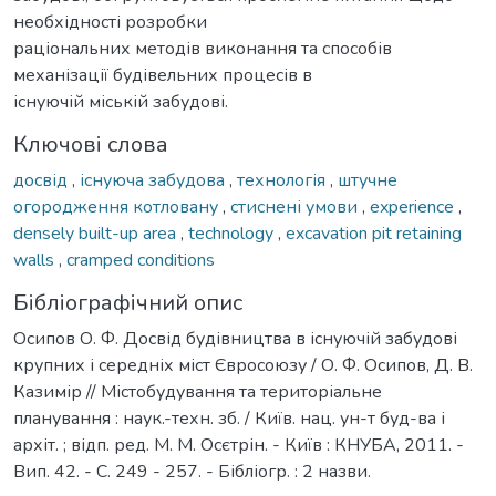
необхідності розробки
раціональних методів виконання та способів
механізації будівельних процесів в
існуючій міській забудові.
Ключові слова
досвід
,
існуюча забудова
,
технологія
,
штучне
огородження котловану
,
стиснені умови
,
experience
,
densely built-up area
,
technology
,
excavation pit retaining
walls
,
cramped conditions
Бібліографічний опис
Осипов О. Ф. Досвід будівництва в існуючій забудові
крупних і середніх міст Євросоюзу / О. Ф. Осипов, Д. В.
Казимір // Містобудування та територіальне
планування : наук.-техн. зб. / Київ. нац. ун-т буд-ва і
архіт. ; відп. ред. М. М. Осєтрін. - Київ : КНУБА, 2011. -
Вип. 42. - С. 249 - 257. - Бібліогр. : 2 назви.