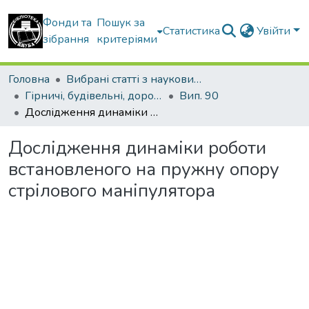
Фонди та
Пошук за
Статистика
Увійти
зібрання
критеріями
Головна
Вибрані статті з наукових збірників КНУБА
Гірничі, будівельні, дорожні та меліоративні машини
Вип. 90
Дослідження динаміки роботи встановленого на пружну опору стрілового маніпулятора
Дослідження динаміки роботи
встановленого на пружну опору
стрілового маніпулятора