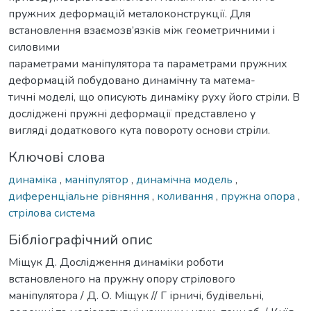
пружних деформацій металоконструкції. Для
встановлення взаємозв’язків між геометричними і
силовими
параметрами маніпулятора та параметрами пружних
деформацій побудовано динамічну та матема-
тичні моделі, що описують динаміку руху його стріли. В
досліджені пружні деформації представлено у
вигляді додаткового кута повороту основи стріли.
Ключові слова
динаміка
,
маніпулятор
,
динамічна модель
,
диференціальне рівняння
,
коливання
,
пружна опора
,
стрілова система
Бібліографічний опис
Міщук Д. Дослідження динаміки роботи
встановленого на пружну опору стрілового
маніпулятора / Д. О. Міщук // Г ірничі, будівельні,