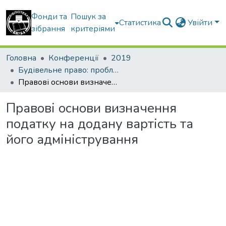
Фонди та
Пошук за
Статистика
Увійти
зібрання
критеріями
Головна
Конференції
2019
Будівельне право: проблеми теорії і практики
Правові основи визначення податку на додану вартість та його адміністрування
Правові основи визначення
податку на додану вартість та
його адміністрування