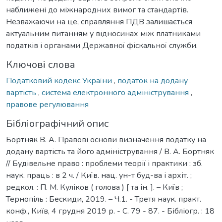
наближені до міжнародних вимог та стандартів.
Незважаючи на це, справляння ПДВ залишається
актуальним питанням у відносинах між платниками
податків і органами Державної фіскальної служби.
Ключові слова
Податковий кодекс України
,
податок на додану
вартість
,
система електронного адміністрування
,
правове регулювання
Бібліографічний опис
Бортняк В. А. Правові основи визначення податку на
додану вартість та його адміністрування / В. А. Бортняк
// Будівельне право : проблеми теорії і практики : зб.
наук. праць : в 2 ч. / Київ. нац. ун-т буд-ва і архіт. ;
редкол. : П. М. Куліков ( голова ) [ та ін. ]. – Київ ;
Тернопіль : Бескиди, 2019. – Ч.1. - Третя наук. практ.
конф., Київ, 4 грудня 2019 р. - С. 79 - 87. - Бібліогр. : 18