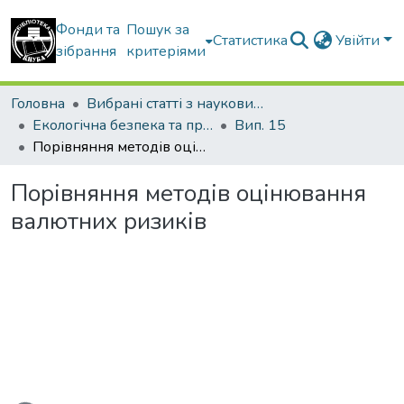
Фонди та
Пошук за
Статистика
Увійти
зібрання
критеріями
Головна
Вибрані статті з наукових збірників КНУБА
Екологічна безпека та природокористування
Вип. 15
Порівняння методів оцінювання валютних ризиків
Порівняння методів оцінювання
валютних ризиків