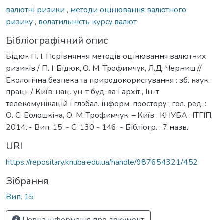
валютні ризики
,
методи оцінювання валютного
ризику
,
волатильність курсу валют
Бібліографічний опис
Бідюк П. І. Порівняння методів оцінювання валютних
ризиків / П. І. Бідюк, О. М. Трофимчук, Л.Д. Черниш //
Екологічна безпека та природокористування : зб. наук.
праць / Київ. нац. ун-т буд-ва і архіт., Ін-т
телекомунікацій і глобал. інформ. простору ; гол. ред. :
О. С. Волошкіна, О. М. Трофимчук. – Київ : КНУБА : ІТГІП,
2014. - Вип. 15. - С. 130 - 146. - Бібліогр. : 7 назв.
URI
https://repositary.knuba.edu.ua/handle/987654321/452
Зібрання
Вип. 15
Повна інформація про документ