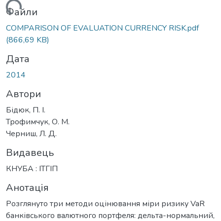
ться...
Файли
COMPARISON OF EVALUATION CURRENCY RISK.pdf
(866,69 KB)
Дата
2014
Автори
Бідюк, П. І.
Трофимчук, О. М.
Черниш, Л. Д.
Видавець
КНУБА : ІТГІП
Анотація
Розглянуто три методи оцінювання міри ризику VaR
банківського валютного портфеля: дельта-нормальний,