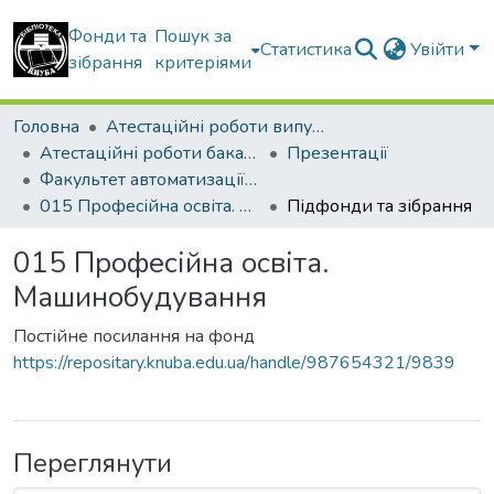
Фонди та
Пошук за
Статистика
Увійти
зібрання
критеріями
Головна
Атестаційні роботи випускників
Атестаційні роботи бакалаврів
Презентації
Факультет автоматизації і інформаційних технологій
015 Професійна освіта. Машинобудування
Підфонди та зібрання
015 Професійна освіта.
Машинобудування
Постійне посилання на фонд
https://repositary.knuba.edu.ua/handle/987654321/9839
Переглянути