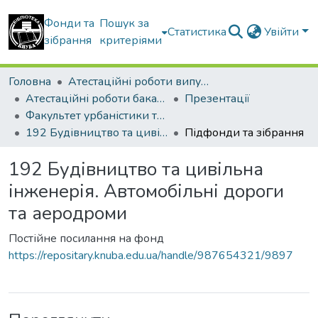
Фонди та
Пошук за
Статистика
Увійти
зібрання
критеріями
Головна
Атестаційні роботи випускників
Атестаційні роботи бакалаврів
Презентації
Факультет урбаністики та просторового планування
192 Будівництво та цивільна інженерія. Автомобільні дороги та аеродроми
Підфонди та зібрання
192 Будівництво та цивільна
інженерія. Автомобільні дороги
та аеродроми
Постійне посилання на фонд
https://repositary.knuba.edu.ua/handle/987654321/9897