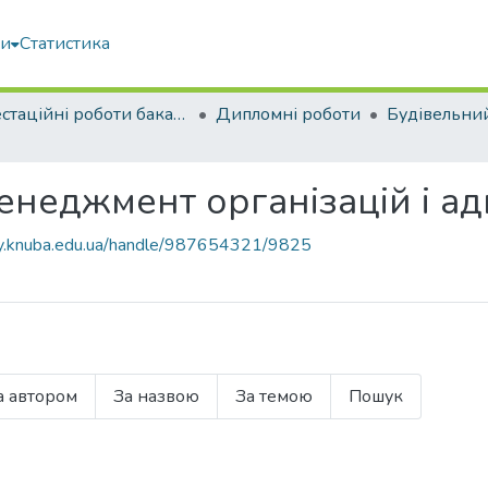
ми
Статистика
Атестаційні роботи бакалаврів
Дипломні роботи
Будівельни
неджмент організацій і ад
ary.knuba.edu.ua/handle/987654321/9825
а автором
За назвою
За темою
Пошук