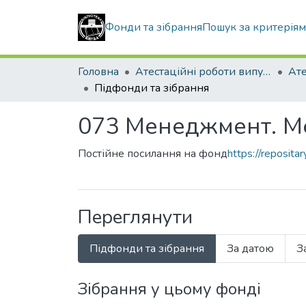
Фонди та зібрання
Пошук за критерія
Головна
Атестаційні роботи випускників
Підфонди та зібрання
073 Менеджмент. Ме
Постійне посилання на фонд
https://reposit
Переглянути
Підфонди та зібрання
За датою
З
Зібрання у цьому фонді