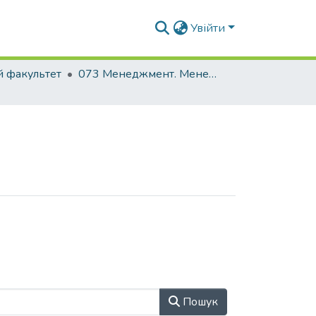
Увійти
й факультет
073 Менеджмент. Менеджмент організацій і адміністрування
Пошук