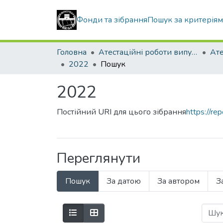
Фонди та зібрання
Пошук за критерія
Головна
Атестаційні роботи випускників
2022
Пошук
2022
Постійний URI для цього зібрання
https://r
Переглянути
Пошук
За датою
За автором
З