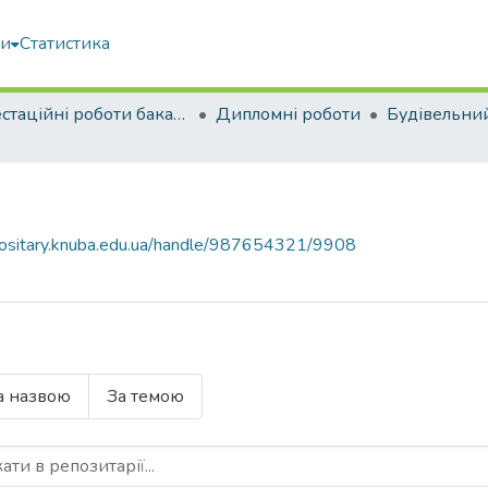
ми
Статистика
Атестаційні роботи бакалаврів
Дипломні роботи
Будівельни
epositary.knuba.edu.ua/handle/987654321/9908
а назвою
За темою