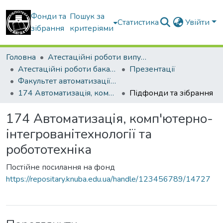
Фонди та
Пошук за
Статистика
Увійти
зібрання
критеріями
Головна
Атестаційні роботи випускників
Атестаційні роботи бакалаврів
Презентації
Факультет автоматизації і інформаційних технологій
174 Автоматизація, комп'ютерно-інтегрованітехнології та робототехніка
Підфонди та зібрання
174 Автоматизація, комп'ютерно-
інтегрованітехнології та
робототехніка
Постійне посилання на фонд
https://repositary.knuba.edu.ua/handle/123456789/14727