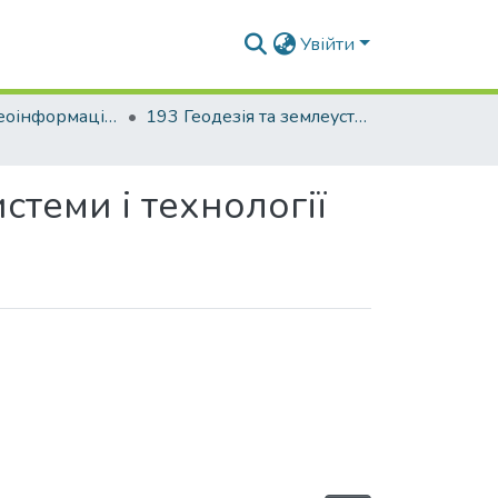
Увійти
Факультет геоінформаційних систем та управління територіями
193 Геодезія та землеустрій. Геоінформаційні системи і технології
стеми і технології