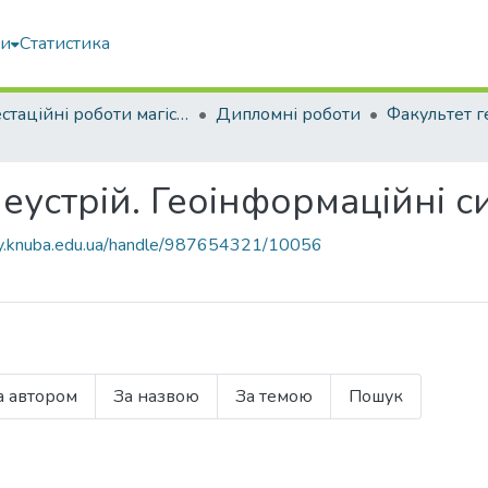
ми
Статистика
Атестаційні роботи магістрів
Дипломні роботи
еустрій. Геоінформаційні си
ary.knuba.edu.ua/handle/987654321/10056
а автором
За назвою
За темою
Пошук