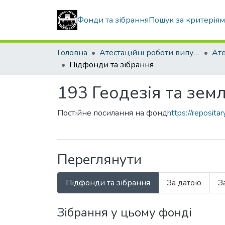
Фонди та зібрання
Пошук за критерія
Головна
Атестаційні роботи випускників
Підфонди та зібрання
193 Геодезія та земл
Постійне посилання на фонд
https://reposit
Переглянути
Підфонди та зібрання
За датою
З
Зібрання у цьому фонді